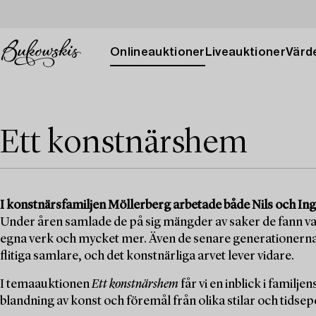
Onlineauktioner
Liveauktioner
Värde
Ett konstnärshem
I konstnärsfamiljen Möllerberg arbetade både Nils och Ing
Under åren samlade de på sig mängder av saker de fann v
egna verk och mycket mer. Även de senare generationerna
flitiga samlare, och det konstnärliga arvet lever vidare.
I temaauktionen
Ett konstnärshem
får vi en inblick i familj
blandning av konst och föremål från olika stilar och tidsep