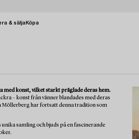
ra & sälja
Köpa
a med konst, vilket starkt präglade deras hem.
ackra – konst från vänner blandades med deras
 Möllerberg har fortsatt denna tradition som
ens unika samling och bjuds på en fascinerande
oker.