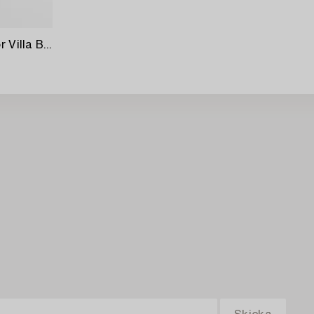
Vikkylare "Culinary Concepts" för Villa Balsvik modern tillverkning.