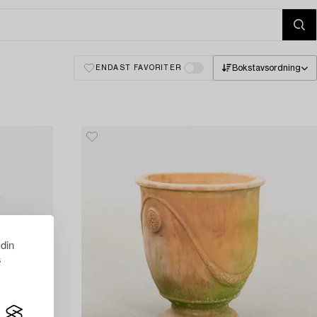
Bokstavsordning
ENDAST FAVORITER
 din
s