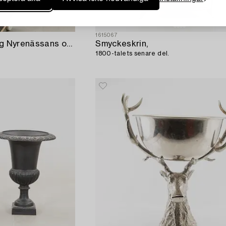
1615067
Piedestal/Blomställning Nyrenässans omkring 1900 gjutjärn.
Smyckeskrin,
1800-talets senare del.