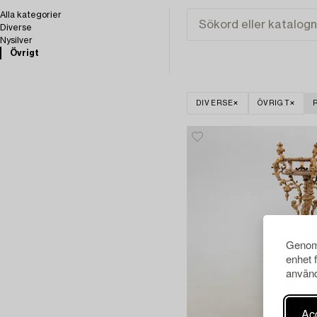
Alla kategorier
Diverse
Nysilver
Övrigt
DIVERSE
ÖVRIGT
Genom 
enhet 
använd
Acc