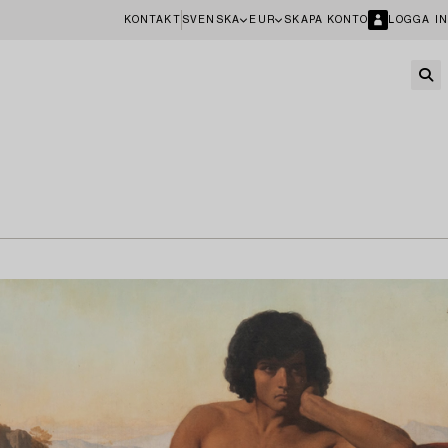
KONTAKT
SVENSKA
EUR
SKAPA KONTO
LOGGA IN