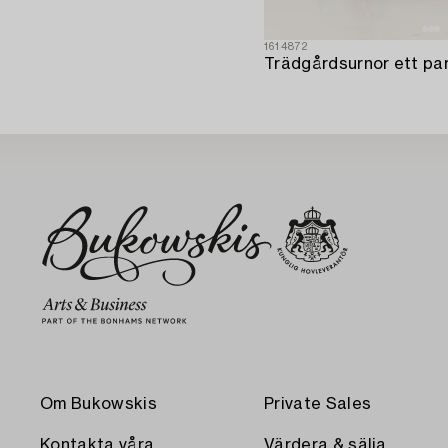
1614872
Trädgårdsurnor ett par 
Om Bukowskis
Private Sales
Kontakta våra
Värdera & sälja