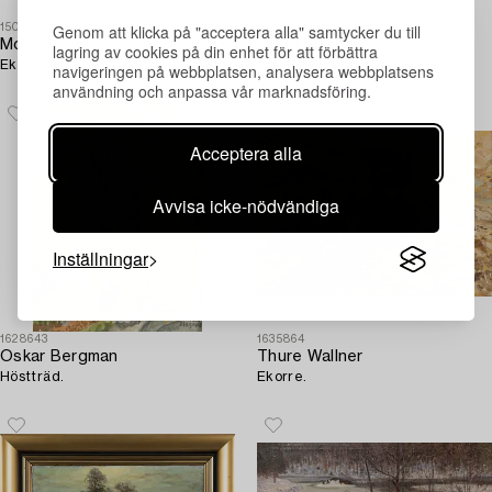
Genom att klicka på "acceptera alla" samtycker du till
1509114
1638218
Mosse Stoopendaal
Olof Hermelin
lagring av cookies på din enhet för att förbättra
Ekorrar i vinterlandskap.
Vårlandskap.
navigeringen på webbplatsen, analysera webbplatsens
användning och anpassa vår marknadsföring.
Acceptera alla
Avvisa icke-nödvändiga
Inställningar
1628643
1635864
Oskar Bergman
Thure Wallner
Höstträd.
Ekorre.