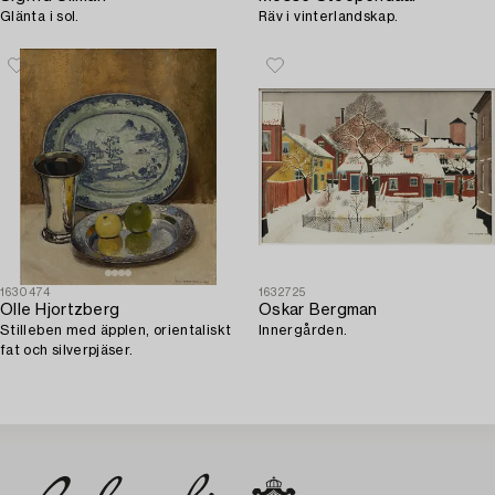
Glänta i sol.
Räv i vinterlandskap.
1630474
1632725
Olle Hjortzberg
Oskar Bergman
Stilleben med äpplen, orientaliskt
Innergården.
fat och silverpjäser.