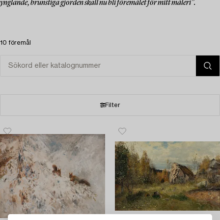
ynglande, brunstiga gjorden skall nu bli föremålet för mitt måleri”.
10 föremål
Filter