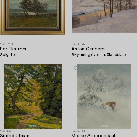
1632719
1633384
Per Ekström
Anton Genberg
Solglitter.
Skymning över insjölandskap.
1636506
1635303
Sigfrid Ullman
Mosse Stoopendaal