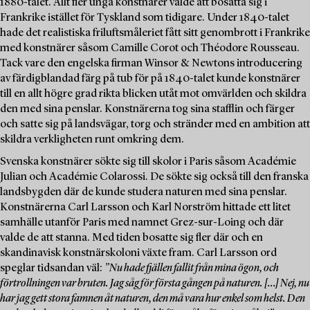
1880-talet. Allt fler unga konstnärer valde att bosätta sig i
Frankrike istället för Tyskland som tidigare. Under 1840-talet
hade det realistiska friluftsmåleriet fått sitt genombrott i Frankrike
med konstnärer såsom Camille Corot och Théodore Rousseau.
Tack vare den engelska firman Winsor & Newtons introducering
av färdigblandad färg på tub för på 1840-talet kunde konstnärer
till en allt högre grad rikta blicken utåt mot omvärlden och skildra
den med sina penslar. Konstnärerna tog sina stafflin och färger
och satte sig på landsvägar, torg och stränder med en ambition att
skildra verkligheten runt omkring dem.
Svenska konstnärer sökte sig till skolor i Paris såsom Académie
Julian och Académie Colarossi. De sökte sig också till den franska
landsbygden där de kunde studera naturen med sina penslar.
Konstnärerna Carl Larsson och Karl Norström hittade ett litet
samhälle utanför Paris med namnet Grez-sur-Loing och där
valde de att stanna. Med tiden bosatte sig fler där och en
skandinavisk konstnärskoloni växte fram. Carl Larsson ord
speglar tidsandan väl:
”Nu hade fjällen fallit från mina ögon, och
förtrollningen var bruten. Jag såg för första gången på naturen. […] Nej, nu
har jag gett stora famnen åt naturen, den må vara hur enkel som helst. Den