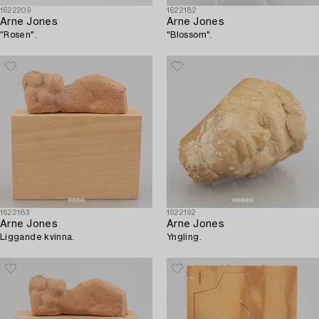
1622209
1622182
Arne Jones
Arne Jones
"Rosen".
"Blossom".
1622183
1622192
Arne Jones
Arne Jones
Liggande kvinna.
Yngling.