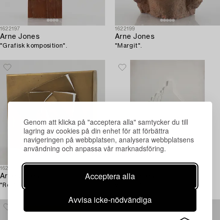
1622197
1622199
Arne Jones
Arne Jones
"Grafisk komposition".
"Margit".
Genom att klicka på "acceptera alla" samtycker du till
lagring av cookies på din enhet för att förbättra
navigeringen på webbplatsen, analysera webbplatsens
användning och anpassa vår marknadsföring.
1622191
1622218
Acceptera alla
Arne Jones
Arne Jones
"Ros".
Vit relief.
Avvisa icke-nödvändiga