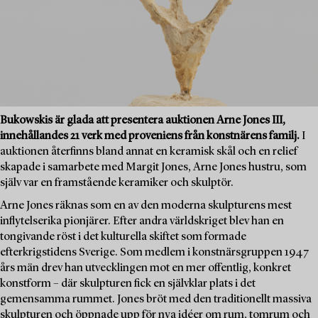
Bukowskis är glada att presentera auktionen Arne Jones III,
innehållandes 21 verk med proveniens från konstnärens familj.
I
auktionen återfinns bland annat en keramisk skål och en relief
skapade i samarbete med Margit Jones, Arne Jones hustru, som
själv var en framstående keramiker och skulptör.
Arne Jones räknas som en av den moderna skulpturens mest
inflytelserika pionjärer. Efter andra världskriget blev han en
tongivande röst i det kulturella skiftet som formade
efterkrigstidens Sverige. Som medlem i konstnärsgruppen 1947
års män drev han utvecklingen mot en mer offentlig, konkret
konstform – där skulpturen fick en självklar plats i det
gemensamma rummet. Jones bröt med den traditionellt massiva
skulpturen och öppnade upp för nya idéer om rum, tomrum och