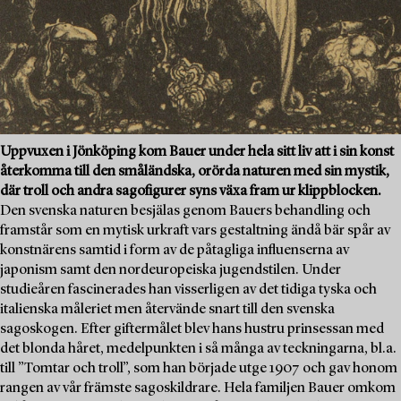
Uppvuxen i Jönköping kom Bauer under hela sitt liv att i sin konst
återkomma till den småländska, orörda naturen med sin mystik,
där troll och andra sagofigurer syns växa fram ur klippblocken.
Den svenska naturen besjälas genom Bauers behandling och
framstår som en mytisk urkraft vars gestaltning ändå bär spår av
konstnärens samtid i form av de påtagliga influenserna av
japonism samt den nordeuropeiska jugendstilen. Under
studieåren fascinerades han visserligen av det tidiga tyska och
italienska måleriet men återvände snart till den svenska
sagoskogen. Efter giftermålet blev hans hustru prinsessan med
det blonda håret, medelpunkten i så många av teckningarna, bl.a.
till ”Tomtar och troll”, som han började utge 1907 och gav honom
rangen av vår främste sagoskildrare. Hela familjen Bauer omkom