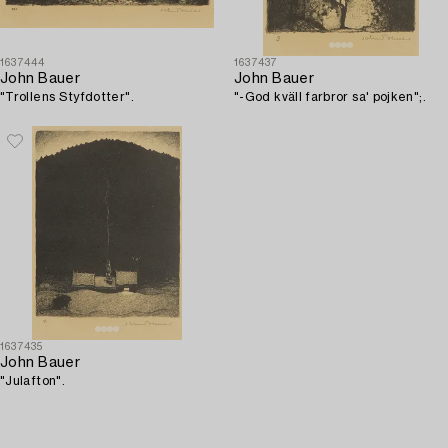
1637444
1637437
John Bauer
John Bauer
"Trollens Styfdotter".
"-God kväll farbror sa' pojken";.
1637435
John Bauer
"Julafton".