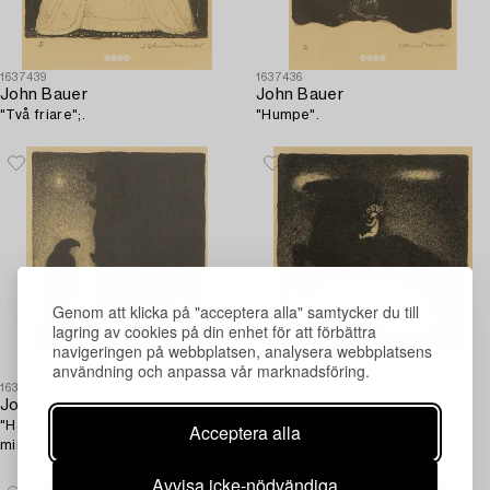
1637439
1637436
John Bauer
John Bauer
"Två friare";.
"Humpe".
Genom att klicka på "acceptera alla" samtycker du till
lagring av cookies på din enhet för att förbättra
navigeringen på webbplatsen, analysera webbplatsens
användning och anpassa vår marknadsföring.
1637438
1637441
John Bauer
John Bauer
"Här har du allt, som återstår av
"Trollhästen".
Acceptera alla
mina kläder".
Avvisa icke-nödvändiga