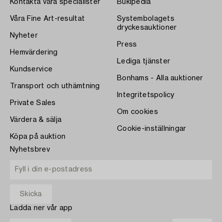
Kontakta våra specialister
Bukipedia
Våra Fine Art-resultat
Systembolagets
dryckesauktioner
Nyheter
Press
Hemvärdering
Lediga tjänster
Kundservice
Bonhams - Alla auktioner
Transport och uthämtning
Integritetspolicy
Private Sales
Om cookies
Värdera & sälja
Cookie-inställningar
Köpa på auktion
Nyhetsbrev
Ladda ner vår app