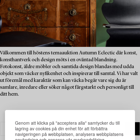
Välkommen till höstens temaauktion Autumn Eclectic där konst,
konsthantverk och design möts i en oväntad blandning.
Fotokonst, äldre möbler och samtida design blandas med udda
objekt som väcker nyfikenhet och inspirerar till samtal. Vi har valt
ut föremål med karaktär som kan väcka begär vare sig du är
samlare, inredare eller söker något färgstarkt och personligt till
ditt hem.
Genom att klicka på "acceptera alla" samtycker du till
lagring av cookies på din enhet för att förbättra
navigeringen på webbplatsen, analysera webbplatsens
användning och anpassa vår marknadsföring.