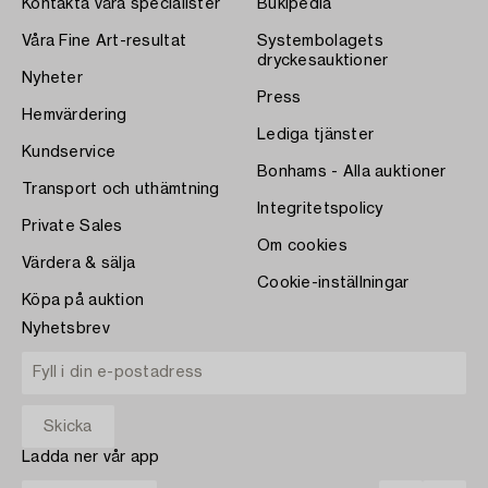
Kontakta våra specialister
Bukipedia
Våra Fine Art-resultat
Systembolagets
dryckesauktioner
Nyheter
Press
Hemvärdering
Lediga tjänster
Kundservice
Bonhams - Alla auktioner
Transport och uthämtning
Integritetspolicy
Private Sales
Om cookies
Värdera & sälja
Cookie-inställningar
Köpa på auktion
Nyhetsbrev
Ladda ner vår app