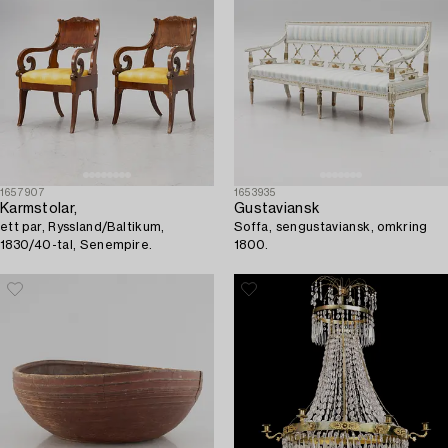
1657907
1653935
Karmstolar,
Gustaviansk
ett par, Ryssland/Baltikum,
Soffa, sengustaviansk, omkring
1830/40-tal, Senempire.
1800.