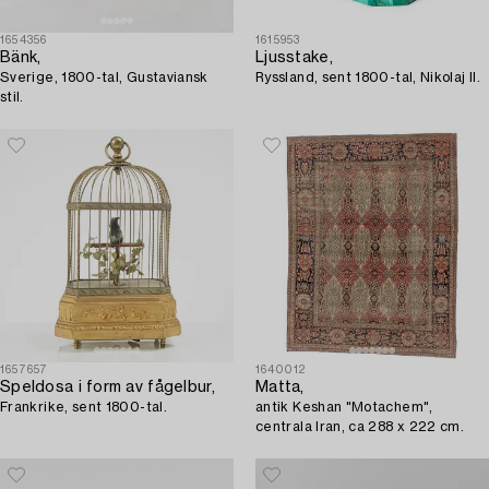
1654356
1615953
Bänk,
Ljusstake,
Sverige, 1800-tal, Gustaviansk
Ryssland, sent 1800-tal, Nikolaj II.
stil.
1657657
1640012
Speldosa i form av fågelbur,
Matta,
Frankrike, sent 1800-tal.
antik Keshan "Motachem",
centrala Iran, ca 288 x 222 cm.