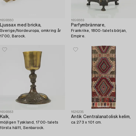
1656880
1656889
Ljussax med bricka,
Parfymbrännare,
Sverige/Nordeuropa, omkring år
Frankrike, 1800-talets början,
1700, Barock.
Empire.
1656883
1626235
Kalk,
Antik Centralanatolisk kelim,
möjligen Tyskland, 1700-talets
ca 273 x 101 cm.
första hälft, Senbarock.