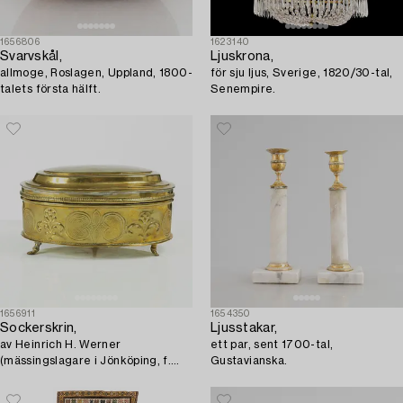
1656806
1623140
Svarvskål,
Ljuskrona,
allmoge, Roslagen, Uppland, 1800-
för sju ljus, Sverige, 1820/30-tal,
talets första hälft.
Senempire.
1656911
1654350
Sockerskrin,
Ljusstakar,
av Heinrich H. Werner
ett par, sent 1700-tal,
(mässingslagare i Jönköping, f.
Gustavianska.
1703-d-1790), Senbarock.