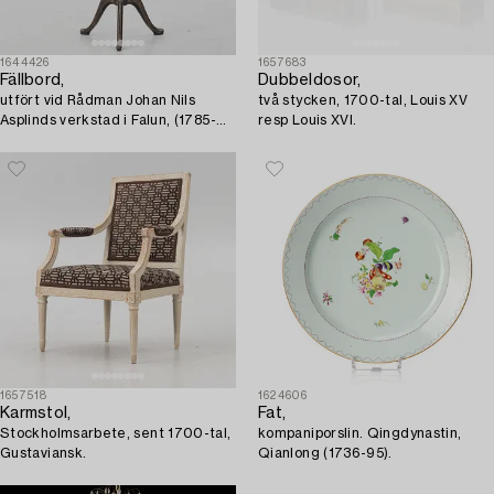
1644426
1657683
Fällbord,
Dubbeldosor,
utfört vid Rådman Johan Nils
två stycken, 1700-tal, Louis XV
Asplinds verkstad i Falun, (1785-
resp Louis XVI.
1820), Sengustavianskt.
1657518
1624606
Karmstol,
Fat,
Stockholmsarbete, sent 1700-tal,
kompaniporslin. Qingdynastin,
Gustaviansk.
Qianlong (1736-95).