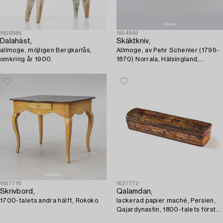
1656886
1654945
Dalahäst,
Skäktkniv,
allmoge, möjligen Bergkarlås,
Allmoge, av Pehr Schenler (1796-
omkring år 1900.
1870) Norrala, Hälsingland,
daterad 1850.
1657716
1637772
Skrivbord,
Qalamdan,
1700-talets andra hälft, Rokoko.
lackerad papier maché, Persien,
Qajardynastin, 1800-talets första
hälft.