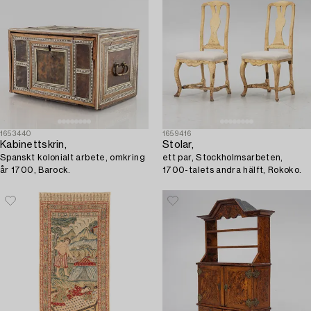
1653440
1659416
Kabinettskrin,
Stolar,
Spanskt kolonialt arbete, omkring
ett par, Stockholmsarbeten,
år 1700, Barock.
1700-talets andra hälft, Rokoko.