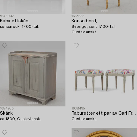
1646032
1661863
Kabinettskåp,
Konsolbord,
senbarock, 1700-tal.
Sverige, sent 1700-tal,
Gustavianskt.
1654905
1638435
Skänk,
Taburetter ett par av Carl Fredrik Flodin (mästare i Stockholm 1776-95),
ca 1800, Gustaviansk.
Gustavianska.