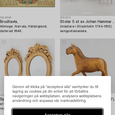
1654948
1652314
Brudtavla,
Stolar 5 st av Johan Hammarstöm,
Allmoge, Norrala, Hälsingland,
(mästare i Stockholm 1794-1812),
daterad 1846.
sengustavianska.
Genom att klicka på "acceptera alla" samtycker du till
lagring av cookies på din enhet för att förbättra
navigeringen på webbplatsen, analysera webbplatsens
1654352
1653676
Spegellampetter,
Jemt-Olov Person (1871–1947),
användning och anpassa vår marknadsföring.
ett par, för ett ljus, Gustaviansk
skulptur, snidat trä, signerad.
resp Gustaviansk stil, 1700-talets
slut / ca 1900.
Acceptera alla