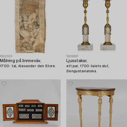
1652103
1628891
Målning på linnneväv,
Ljusstakar,
1700- tal, Alexander den Store.
ett par, 1700-talets slut,
Sengustavianska.