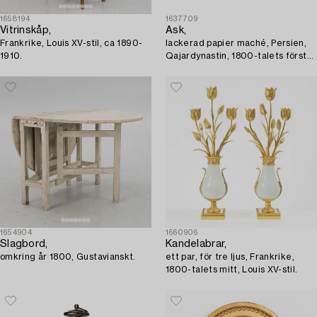
1658194
1637709
Vitrinskåp,
Ask,
Frankrike, Louis XV-stil, ca 1890-
lackerad papier maché, Persien,
1910.
Qajardynastin, 1800-talets första
hälft.
1654904
1660906
Slagbord,
Kandelabrar,
omkring år 1800, Gustavianskt.
ett par, för tre ljus, Frankrike,
1800-talets mitt, Louis XV-stil.