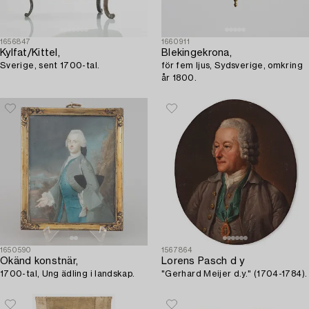
1656847
1660911
Kylfat/Kittel,
Blekingekrona,
Sverige, sent 1700-tal.
för fem ljus, Sydsverige, omkring
år 1800.
1650590
1567864
Okänd konstnär,
Lorens Pasch d y
1700-tal, Ung ädling i landskap.
"Gerhard Meijer d.y." (1704-1784).