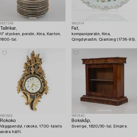
1637249
1662114
Tallrikar,
Fat,
17 stycken, porslin, Kina, Kanton,
kompaniporslin, Kina,
1800-tal.
Qingdynastin, Qianlong (1736-95).
1661923
1661640
Rokoko
Bokskåp,
Väggpendyl, rokoko, 1700-talets
Sverige, 1820/30-tal, Empire.
andra hälft.