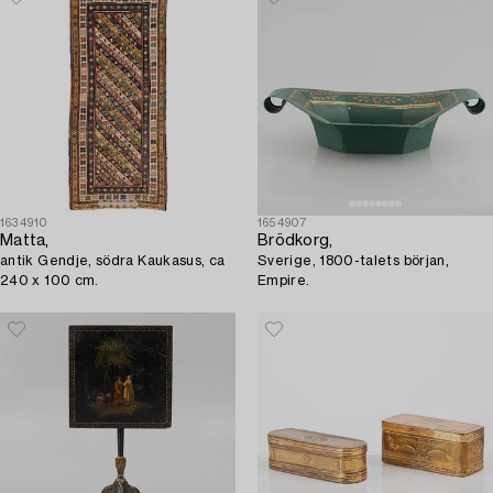
1634910
1654907
Matta,
Brödkorg,
antik Gendje, södra Kaukasus, ca
Sverige, 1800-talets början,
240 x 100 cm.
Empire.