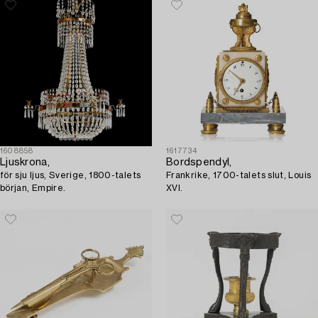
1608858
1617734
Ljuskrona,
Bordspendyl,
för sju ljus, Sverige, 1800-talets
Frankrike, 1700-talets slut, Louis
början, Empire.
XVI.