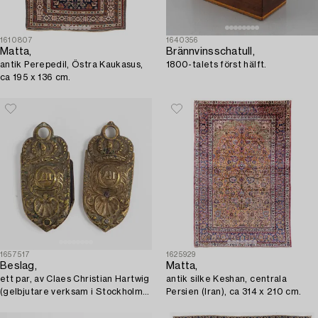
1610807
1640356
Matta,
Brännvinsschatull,
antik Perepedil, Östra Kaukasus,
1800-talets först hälft.
ca 195 x 136 cm.
1657517
1625929
Beslag,
Matta,
ett par, av Claes Christian Hartwig
antik silke Keshan, centrala
(gelbjutare verksam i Stockholm
Persien (Iran), ca 314 x 210 cm.
1702-20), Karolinsk Barock.