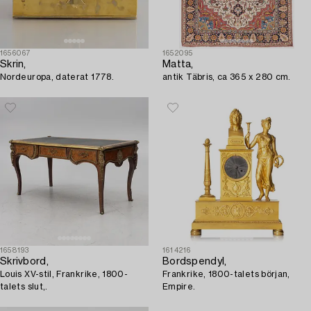
1656067
1652095
Skrin,
Matta,
Nordeuropa, daterat 1778.
antik Täbris, ca 365 x 280 cm.
1658193
1614216
Skrivbord,
Bordspendyl,
Louis XV-stil, Frankrike, 1800-
Frankrike, 1800-talets början,
talets slut,.
Empire.