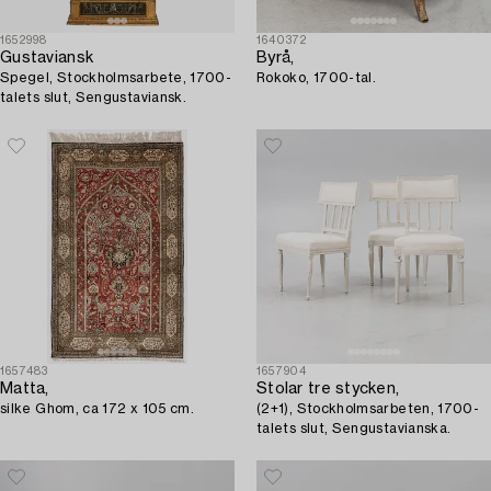
1652998
1640372
Gustaviansk
Byrå,
Spegel, Stockholmsarbete, 1700-
Rokoko, 1700-tal.
talets slut, Sengustaviansk.
1657483
1657904
Matta,
Stolar tre stycken,
silke Ghom, ca 172 x 105 cm.
(2+1), Stockholmsarbeten, 1700-
talets slut, Sengustavianska.