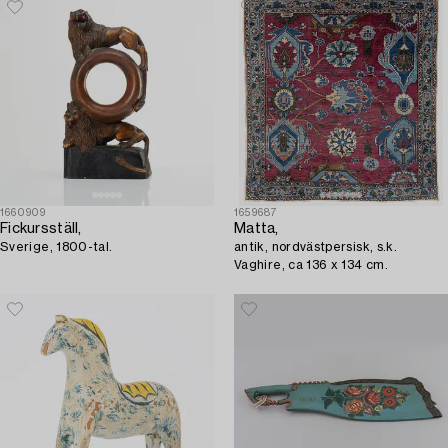
1660909
1659687
Fickursställ,
Matta,
Sverige, 1800-tal.
antik, nordvästpersisk, s.k.
Vaghire, ca 136 x 134 cm.