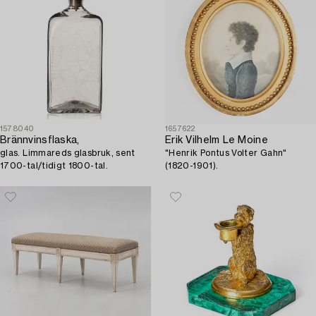
1578040
1657622
Brännvinsflaska,
Erik Vilhelm Le Moine
glas. Limmareds glasbruk, sent
"Henrik Pontus Volter Gahn"
1700-tal/tidigt 1800-tal.
(1820-1901).