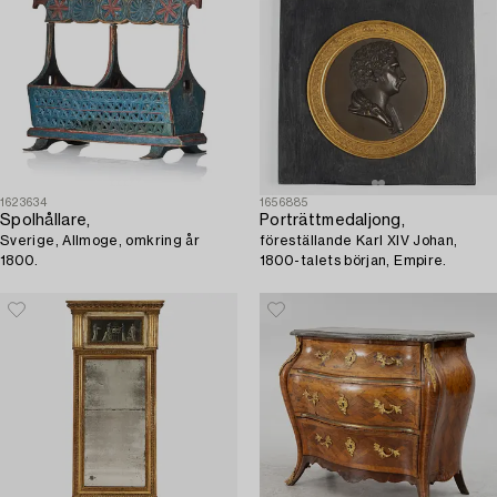
1623634
1656885
Spolhållare,
Porträttmedaljong,
Sverige, Allmoge, omkring år
föreställande Karl XIV Johan,
1800.
1800-talets början, Empire.