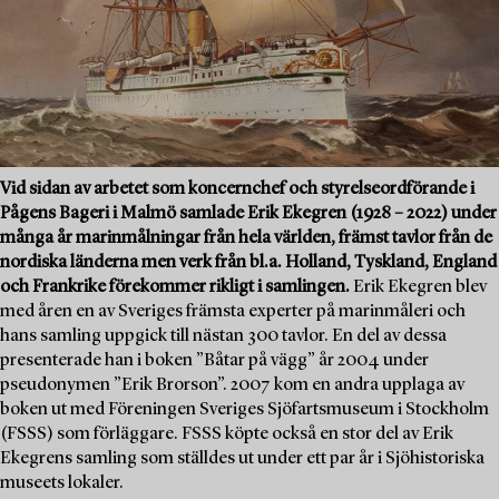
Vid sidan av arbetet som koncernchef och styrelseordförande i
Pågens Bageri i Malmö samlade Erik Ekegren (1928 – 2022) under
många år marinmålningar från hela världen, främst tavlor från de
nordiska länderna men verk från bl.a. Holland, Tyskland, England
och Frankrike förekommer rikligt i samlingen.
Erik Ekegren blev
med åren en av Sveriges främsta experter på marinmåleri och
hans samling uppgick till nästan 300 tavlor. En del av dessa
presenterade han i boken ”Båtar på vägg” år 2004 under
pseudonymen ”Erik Brorson”. 2007 kom en andra upplaga av
boken ut med Föreningen Sveriges Sjöfartsmuseum i Stockholm
(FSSS) som förläggare. FSSS köpte också en stor del av Erik
Ekegrens samling som ställdes ut under ett par år i Sjöhistoriska
museets lokaler.