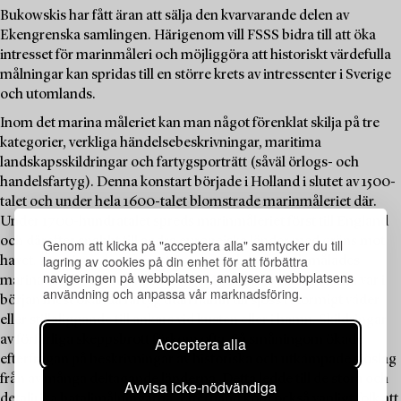
Bukowskis har fått äran att sälja den kvarvarande delen av
Ekengrenska samlingen. Härigenom vill FSSS bidra till att öka
intresset för marinmåleri och möjliggöra att historiskt värdefulla
målningar kan spridas till en större krets av intressenter i Sverige
och utomlands.
Inom det marina måleriet kan man något förenklat skilja på tre
kategorier, verkliga händelsebeskrivningar, maritima
landskapsskildringar och fartygsporträtt (såväl örlogs- och
handelsfartyg). Denna konstart började i Holland i slutet av 1500-
talet och under hela 1600-talet blomstrade marinmåleriet där.
Under 1700-hundratalet spreds marinmåleriet först till England
och därefter snabbt till andra europeiska länder med gräns mot
Genom att klicka på "acceptera alla" samtycker du till
lagring av cookies på din enhet för att förbättra
havet. Även i norden, främst Sverige och Danmark målades
navigeringen på webbplatsen, analysera webbplatsens
marina tavlor redan på den tiden. Motiven för målningarna var i
användning och anpassa vår marknadsföring.
början mest okända fartyg utan namn till sjöss i stormigt väder
eller stillaliggande till ankars vid kusten eller i hamn. Skildringar
av förfärliga skeppsbrott förkom ofta. Så småningom ökade
Acceptera alla
efterfrågan på beskrivningar av historiska och utkämpade sjöslag
från av många deltagande länderna. Detta ledde till de stora och
Avvisa icke-nödvändiga
detaljrika bataljmålningarna. Efterhand kom också vanligt folk att