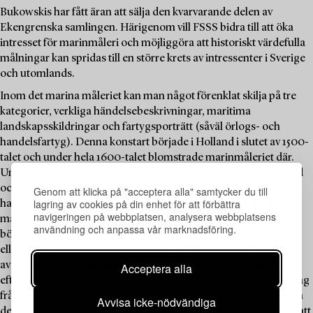
Bukowskis har fått äran att sälja den kvarvarande delen av
Ekengrenska samlingen. Härigenom vill FSSS bidra till att öka
intresset för marinmåleri och möjliggöra att historiskt värdefulla
målningar kan spridas till en större krets av intressenter i Sverige
och utomlands.
Inom det marina måleriet kan man något förenklat skilja på tre
kategorier, verkliga händelsebeskrivningar, maritima
landskapsskildringar och fartygsporträtt (såväl örlogs- och
handelsfartyg). Denna konstart började i Holland i slutet av 1500-
talet och under hela 1600-talet blomstrade marinmåleriet där.
Under 1700-hundratalet spreds marinmåleriet först till England
och därefter snabbt till andra europeiska länder med gräns mot
Genom att klicka på "acceptera alla" samtycker du till
lagring av cookies på din enhet för att förbättra
havet. Även i norden, främst Sverige och Danmark målades
navigeringen på webbplatsen, analysera webbplatsens
marina tavlor redan på den tiden. Motiven för målningarna var i
användning och anpassa vår marknadsföring.
början mest okända fartyg utan namn till sjöss i stormigt väder
eller stillaliggande till ankars vid kusten eller i hamn. Skildringar
av förfärliga skeppsbrott förkom ofta. Så småningom ökade
Acceptera alla
efterfrågan på beskrivningar av historiska och utkämpade sjöslag
från av många deltagande länderna. Detta ledde till de stora och
Avvisa icke-nödvändiga
detaljrika bataljmålningarna. Efterhand kom också vanligt folk att