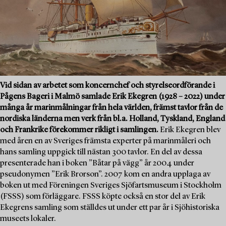
Vid sidan av arbetet som koncernchef och styrelseordförande i
Pågens Bageri i Malmö samlade Erik Ekegren (1928 – 2022) under
många år marinmålningar från hela världen, främst tavlor från de
nordiska länderna men verk från bl.a. Holland, Tyskland, England
och Frankrike förekommer rikligt i samlingen.
Erik Ekegren blev
med åren en av Sveriges främsta experter på marinmåleri och
hans samling uppgick till nästan 300 tavlor. En del av dessa
presenterade han i boken ”Båtar på vägg” år 2004 under
pseudonymen ”Erik Brorson”. 2007 kom en andra upplaga av
boken ut med Föreningen Sveriges Sjöfartsmuseum i Stockholm
(FSSS) som förläggare. FSSS köpte också en stor del av Erik
Ekegrens samling som ställdes ut under ett par år i Sjöhistoriska
museets lokaler.