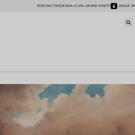
KONTAKT
SVENSKA
EUR
SKAPA KONTO
LOGGA IN