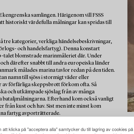
av Ekengrenska samlingen. Härigenom vill FSSS
tt historiskt värdefulla målningar kan spridas till
å tre kategorier, verkliga händelsebeskrivningar,
 örlogs- och handelsfartyg). Denna konstart
600-talet blomstrade marinmåleriet där. Under
och därefter snabbt till andra europeiska länder
anmark målades marina tavlor redan på den tiden.
n namn till sjöss i stormigt väder eller
ar av förfärliga skeppsbrott förkom ofta. Så
ska och utkämpade sjöslag från av många
ika bataljmålningarna. Efterhand kom också vanligt
r från kust och hav. Sist men inte minst kom
ina fartyg avporträtterade.
att klicka på "acceptera alla" samtycker du till lagring av cookies på