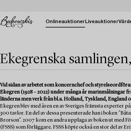
Onlineauktioner
Liveauktioner
Värde
Ekegrenska samlingen, 
Vid sidan av arbetet som koncernchef och styrelseordföra
Ekegren (1928 – 2022) under många år marinmålningar från
länderna men verk från bl.a. Holland, Tyskland, England 
Ekegren blev med åren en av Sveriges främsta experter på
300 tavlor. En del av dessa presenterade han i boken ”Bå
Brorson”. 2007 kom en andra upplaga av boken ut med Fö
(FSSS) som förläggare. FSSS köpte också en stor del av Er