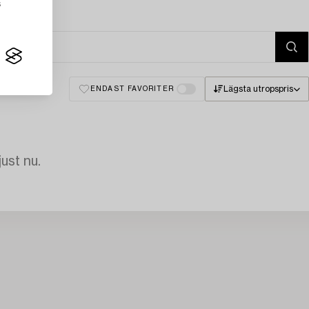
s
Lägsta utropspris
ENDAST FAVORITER
just nu.