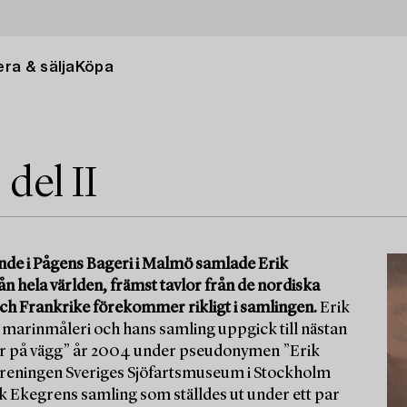
ra & sälja
Köpa
del II
nde i Pågens Bageri i Malmö samlade Erik
 hela världen, främst tavlor från de nordiska
och Frankrike förekommer rikligt i samlingen.
Erik
 marinmåleri och hans samling uppgick till nästan
tar på vägg” år 2004 under pseudonymen ”Erik
reningen Sveriges Sjöfartsmuseum i Stockholm
ik Ekegrens samling som ställdes ut under ett par