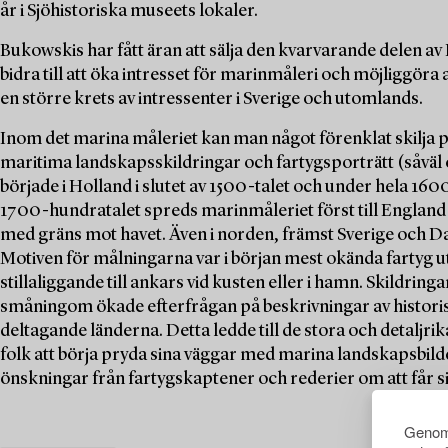
år i Sjöhistoriska museets lokaler.
Bukowskis har fått äran att sälja den kvarvarande delen 
bidra till att öka intresset för marinmåleri och möjliggöra a
en större krets av intressenter i Sverige och utomlands.
Inom det marina måleriet kan man något förenklat skilja p
maritima landskapsskildringar och fartygsporträtt (såväl
började i Holland i slutet av 1500-talet och under hela 1
1700-hundratalet spreds marinmåleriet först till England 
med gräns mot havet. Även i norden, främst Sverige och D
Motiven för målningarna var i början mest okända fartyg uta
stillaliggande till ankars vid kusten eller i hamn. Skildring
småningom ökade efterfrågan på beskrivningar av histori
deltagande länderna. Detta ledde till de stora och detaljr
folk att börja pryda sina väggar med marina landskapsbilde
önskningar från fartygskaptener och rederier om att får s
Genom 