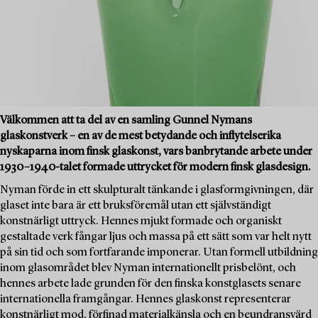
Välkommen att ta del av en samling Gunnel Nymans
glaskonstverk – en av de mest betydande och inflytelserika
nyskaparna inom finsk glaskonst, vars banbrytande arbete under
1930–1940-talet formade uttrycket för modern finsk glasdesign.
Nyman förde in ett skulpturalt tänkande i glasformgivningen, där
glaset inte bara är ett bruksföremål utan ett självständigt
konstnärligt uttryck. Hennes mjukt formade och organiskt
gestaltade verk fångar ljus och massa på ett sätt som var helt nytt
på sin tid och som fortfarande imponerar. Utan formell utbildning
inom glasområdet blev Nyman internationellt prisbelönt, och
hennes arbete lade grunden för den finska konstglasets senare
internationella framgångar. Hennes glaskonst representerar
konstnärligt mod, förfinad materialkänsla och en beundransvärd