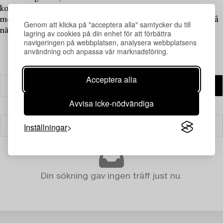
kombination av tidlös skönhet. Denna samling erbjuder en unik
möjlighet att uppleva Gunnel Nymans banbrytande glaskonst på
Genom att klicka på "acceptera alla" samtycker du till
nära håll och ta del av hennes visionära hantverk.
lagring av cookies på din enhet för att förbättra
navigeringen på webbplatsen, analysera webbplatsens
användning och anpassa vår marknadsföring.
Acceptera alla
Avvisa icke-nödvändiga
Inställningar
Filter
Din sökning gav ingen träff just nu.