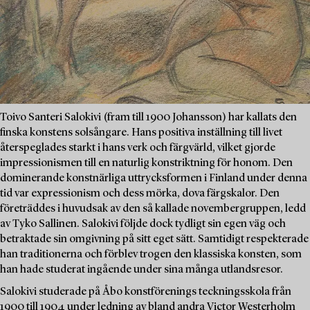
Toivo Santeri Salokivi (fram till 1900 Johansson) har kallats den
finska konstens solsångare. Hans positiva inställning till livet
återspeglades starkt i hans verk och färgvärld, vilket gjorde
impressionismen till en naturlig konstriktning för honom. Den
dominerande konstnärliga uttrycksformen i Finland under denna
tid var expressionism och dess mörka, dova färgskalor. Den
företräddes i huvudsak av den så kallade novembergruppen, ledd
av Tyko Sallinen. Salokivi följde dock tydligt sin egen väg och
betraktade sin omgivning på sitt eget sätt. Samtidigt respekterade
han traditionerna och förblev trogen den klassiska konsten, som
han hade studerat ingående under sina många utlandsresor.
Salokivi studerade på Åbo konstförenings teckningsskola från
1900 till 1904 under ledning av bland andra Victor Westerholm