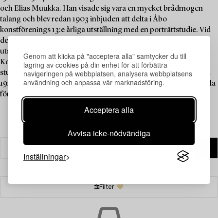
och Elias Muukka. Han visade sig vara en mycket brådmogen
talang och blev redan 1903 inbjuden att delta i Åbo
konstförenings 13:e årliga utställning med en porträttstudie. Vid
den tiden var det mycket ovanligt att en nybörjare antogs till
utställningen. Efter konstskolan studerade han vid Kungliga
Genom att klicka på "acceptera alla" samtycker du till
Konstakademien i München 1905–1906 och 1908–1909. Han
lagring av cookies på din enhet för att förbättra
navigeringen på webbplatsen, analysera webbplatsens
studerade också vid olika akademier i Paris 1906, 1912, 1924 och
användning och anpassa vår marknadsföring.
1925. Hans resor till Venedig 1911 och Rom 1914 var betydelsefulla
för hans konstnärliga utveckling.
Läs mer
Acceptera alla
Avvisa icke-nödvändiga
Inställningar
Filter