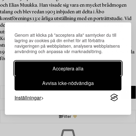
och Elias Muukka. Han visade sig vara en mycket brådmogen
talang och blev redan 1903 inbjuden att delta i Åbo
konstförenings 13:e årliga utställning med en porträttstudie. Vid
den tiden var det mycket ovanligt att en nybörjare antogs till
utställningen. Efter konstskolan studerade han vid Kungliga
Genom att klicka på "acceptera alla" samtycker du till
Konstakademien i München 1905–1906 och 1908–1909. Han
lagring av cookies på din enhet för att förbättra
navigeringen på webbplatsen, analysera webbplatsens
studerade också vid olika akademier i Paris 1906, 1912, 1924 och
användning och anpassa vår marknadsföring.
1925. Hans resor till Venedig 1911 och Rom 1914 var betydelsefulla
för hans konstnärliga utveckling.
Läs mer
Acceptera alla
Avvisa icke-nödvändiga
Inställningar
Filter