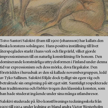
Toivo Santeri Salokivi (fram till 1900 Johansson) har kallats den
finska konstens solsångare. Hans positiva inställning till livet
återspeglades starkt i hans verk och färgvärld, vilket gjorde
impressionismen till en naturlig konstriktning för honom. Den
dominerande konstnärliga uttrycksformen i Finland under denna
tid var expressionism och dess mörka, dova färgskalor. Den
företräddes i huvudsak av den så kallade novembergruppen, ledd
av Tyko Sallinen. Salokivi följde dock tydligt sin egen väg och
betraktade sin omgivning på sitt eget sätt. Samtidigt respekterade
han traditionerna och förblev trogen den klassiska konsten, som
han hade studerat ingående under sina många utlandsresor.
Salokivi studerade på Åbo konstförenings teckningsskola från
1900 till 1904 under ledning av bland andra Victor Westerholm