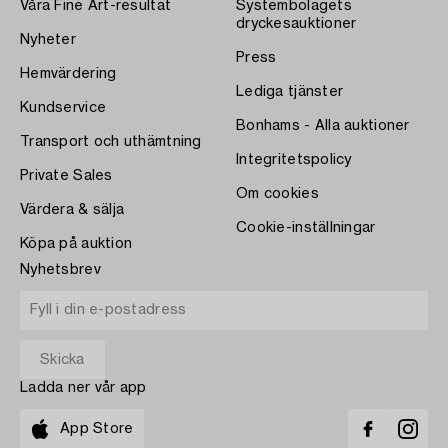
Våra Fine Art-resultat
Systembolagets
dryckesauktioner
Nyheter
Press
Hemvärdering
Lediga tjänster
Kundservice
Bonhams - Alla auktioner
Transport och uthämtning
Integritetspolicy
Private Sales
Om cookies
Värdera & sälja
Cookie-inställningar
Köpa på auktion
Nyhetsbrev
Ladda ner vår app
App Store