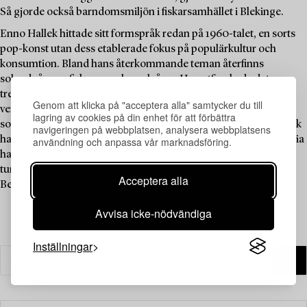
Så gjorde också barndomsmiljön i fiskarsamhället i Blekinge.
Enno Hallek hittade sitt formspråk redan på 1960-talet, en sorts
pop-konst utan dess etablerade fokus på populärkultur och
konsumtion. Bland hans återkommande teman återfinns
solnedgångar, fiskar, speglar och åror. Han utforskade det
tredimensionella inom både skulptur och måleri. Flera av hans
Genom att klicka på "acceptera alla" samtycker du till
verk är portabla, så att man kan bära med sig den vackraste
lagring av cookies på din enhet för att förbättra
solnedgången eller en fiskskulptur var man än måste resa. Hallek
navigeringen på webbplatsen, analysera webbplatsens
har förgyllt många människors vardag genom åren, inte minst via
användning och anpassa vår marknadsföring.
hans många offentliga konstverk som bland annat pryder
tunnelbanestationen Stadion sedan 1973, bostadsområdet
Acceptera alla
Bergshamra i Solna och Astrid Lindgrens barnsjukhus.
Avvisa icke-nödvändiga
Inställningar