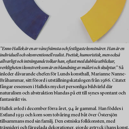
”Enno Hallek är en av våra främsta och festligaste konstnärer. Han är en
individuell och okonventionell realist. Poetisk, humoristisk, men också
allvarligt och inträngande tolkar han, oftast med dubbla utblickar,
verkligheten i konstverk som är en blandning av måleri och skulptur.”
Så
inleder dåvarande chefen för Lunds konsthall, Marianne Nanne-
Bråhammar, sitt förord i utställningskatalogen från 1986. Citatet
fångar essensen i Halleks mycket personliga bildvärld där
naturalism och abstraktion blandas på ett till synes spontant och
fantasirikt vis.
Hallek avled i december förra året, 94 år gammal. Han föddes i
Estland 1931 och kom som tolvåring med båt över Östersjön
tillsammans med sin familj. Den estniska folkkonsten, med
träsnideri och färgglada dekorationer, gjorde avtryck i hans konst.