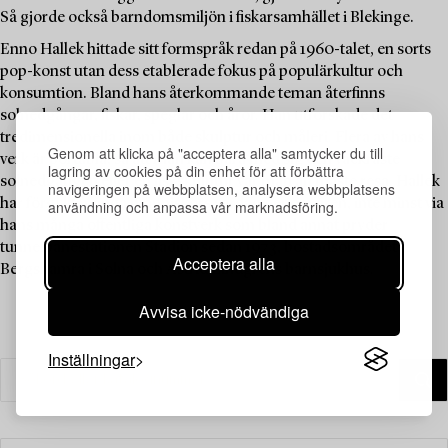
Så gjorde också barndomsmiljön i fiskarsamhället i Blekinge.
Enno Hallek hittade sitt formspråk redan på 1960-talet, en sorts
pop-konst utan dess etablerade fokus på populärkultur och
konsumtion. Bland hans återkommande teman återfinns
solnedgångar, fiskar, speglar och åror. Han utforskade det
tredimensionella inom både skulptur och måleri. Flera av hans
Genom att klicka på "acceptera alla" samtycker du till
verk är portabla, så att man kan bära med sig den vackraste
lagring av cookies på din enhet för att förbättra
solnedgången eller en fiskskulptur var man än måste resa. Hallek
navigeringen på webbplatsen, analysera webbplatsens
har förgyllt många människors vardag genom åren, inte minst via
användning och anpassa vår marknadsföring.
hans många offentliga konstverk som bland annat pryder
tunnelbanestationen Stadion sedan 1973, bostadsområdet
Acceptera alla
Bergshamra i Solna och Astrid Lindgrens barnsjukhus.
Avvisa icke-nödvändiga
Inställningar