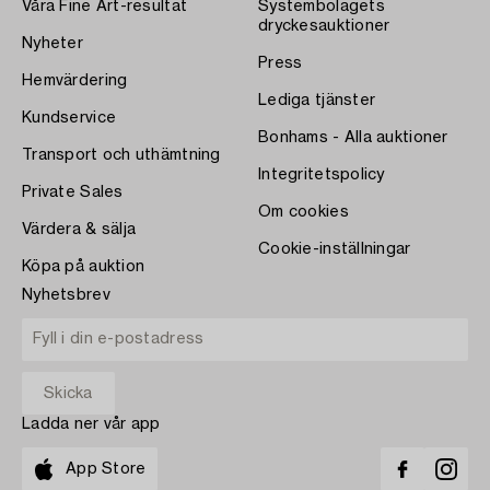
Våra Fine Art-resultat
Systembolagets
dryckesauktioner
Nyheter
Press
Hemvärdering
Lediga tjänster
Kundservice
Bonhams - Alla auktioner
Transport och uthämtning
Integritetspolicy
Private Sales
Om cookies
Värdera & sälja
Cookie-inställningar
Köpa på auktion
Nyhetsbrev
Ladda ner vår app
App Store