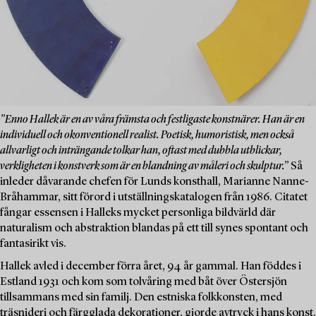
”Enno Hallek är en av våra främsta och festligaste konstnärer. Han är en
individuell och okonventionell realist. Poetisk, humoristisk, men också
allvarligt och inträngande tolkar han, oftast med dubbla utblickar,
verkligheten i konstverk som är en blandning av måleri och skulptur.”
Så
inleder dåvarande chefen för Lunds konsthall, Marianne Nanne-
Bråhammar, sitt förord i utställningskatalogen från 1986. Citatet
fångar essensen i Halleks mycket personliga bildvärld där
naturalism och abstraktion blandas på ett till synes spontant och
fantasirikt vis.
Hallek avled i december förra året, 94 år gammal. Han föddes i
Estland 1931 och kom som tolvåring med båt över Östersjön
tillsammans med sin familj. Den estniska folkkonsten, med
träsnideri och färgglada dekorationer, gjorde avtryck i hans konst.