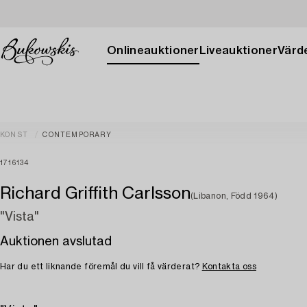
Onlineauktioner
Liveauktioner
Värde
KONST
CONTEMPORARY
1716134
Richard Griffith Carlsson
(Libanon, Född 1964)
"Vista"
Auktionen avslutad
Har du ett liknande föremål du vill få värderat?
Kontakta oss