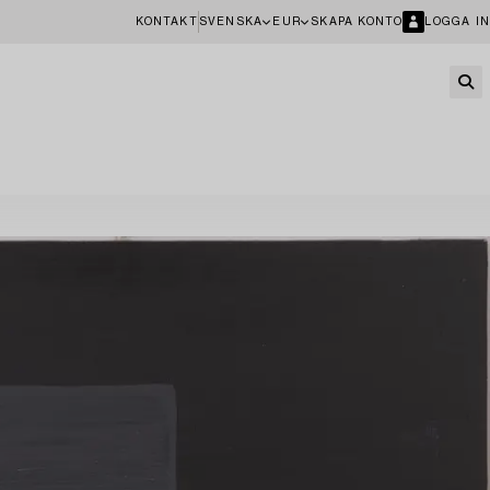
KONTAKT
SVENSKA
EUR
SKAPA KONTO
LOGGA IN