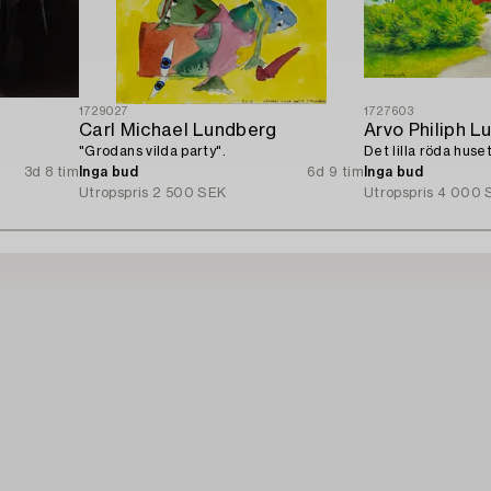
1729027
1727603
Carl Michael Lundberg
Arvo Philiph Lu
"Grodans vilda party".
Det lilla röda huset
3d 8 tim
Inga bud
6d 9 tim
Inga bud
Utropspris
2 500 SEK
Utropspris
4 000 