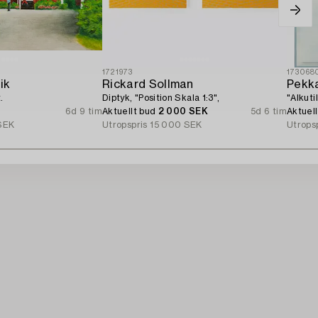
1721973
173068
ik
Rickard Sollman
Pekka
.
Diptyk, "Position Skala 1:3",
"Alkutil
6d 9 tim
Aktuellt bud
2 000 SEK
5d 6 tim
Aktuel
SEK
Utropspris
15 000 SEK
Utrops