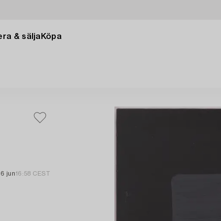
ra & sälja
Köpa
6 jun
16:58 CEST