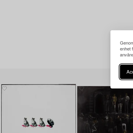
Genom 
enhet 
använd
Acc