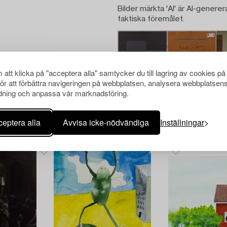
Bilder märkta 'AI' är AI-generer
faktiska föremålet.
att klicka på "acceptera alla" samtycker du till lagring av cookies på
för att förbättra navigeringen på webbplatsen, analysera webbplatsen
ning och anpassa vår marknadsföring.
eptera alla
Avvisa icke-nödvändiga
Inställningar
Andra har även tittat på