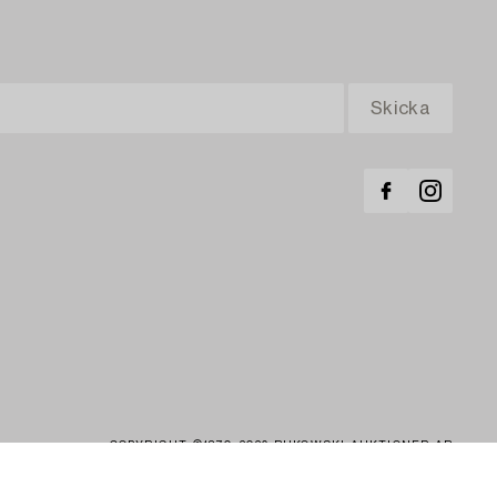
COPYRIGHT ©1870-2026 BUKOWSKI AUKTIONER AB