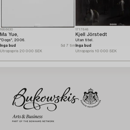
1688630
1717846
Ma Yue,
Kjell Jörstedt
"Dogs", 2006.
Utan titel.
Inga bud
5d 7 tim
Inga bud
Utropspris
20 000 SEK
Utropspris
10 000 SEK