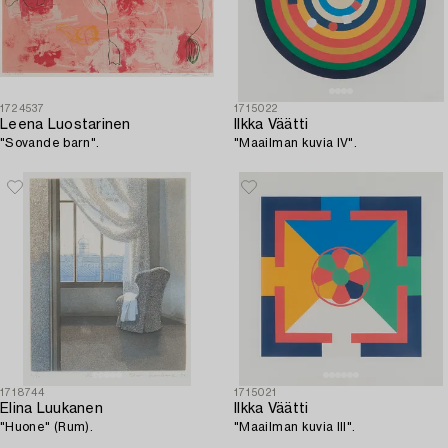
1724537
1715022
Leena Luostarinen
Ilkka Väätti
"Sovande barn".
"Maailman kuvia IV".
1718744
1715021
Elina Luukanen
Ilkka Väätti
"Huone" (Rum).
"Maailman kuvia III".