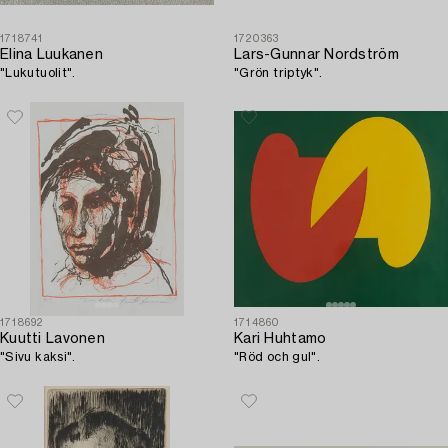
1718741
1720363
Elina Luukanen
Lars-Gunnar Nordström
"Lukutuolit".
"Grön triptyk".
1718692
1714860
Kuutti Lavonen
Kari Huhtamo
"Sivu kaksi".
"Röd och gul".