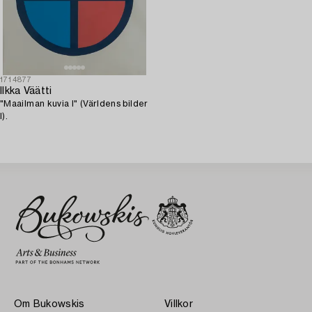
1714877
Ilkka Väätti
"Maailman kuvia I" (Världens bilder
I).
Om Bukowskis
Villkor