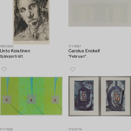
1680855
1714867
Unto Koistinen
Carolus Enckell
Självporträtt.
"Februari".
1717829
1703714