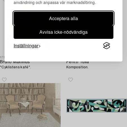
användning och anpassa vår marknadsföring.
Acceptera alla
Avvisa icke-nödvändiga
Inställningar
1718988
1723022
Bruno Maximus
Pentti Tulla
"Cyklistens kafé".
Komposition.