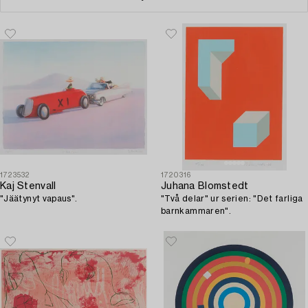
1723532
1720316
Kaj Stenvall
Juhana Blomstedt
"Jäätynyt vapaus".
"Två delar" ur serien: "Det farliga
barnkammaren".