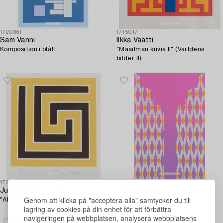
1720361
1715017
Sam Vanni
Ilkka Väätti
Komposition i blått.
"Maailman kuvia II" (Världens
bilder II).
1720311
1720324
Juhana Blomstedt
Mari Rantanen
Genom att klicka på "acceptera alla" samtycker du till
"Abessinia".
"Port till paradis I".
lagring av cookies på din enhet för att förbättra
navigeringen på webbplatsen, analysera webbplatsens