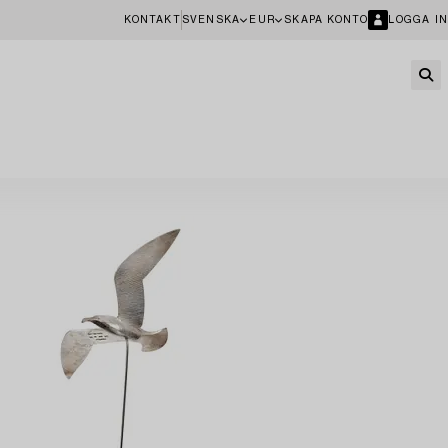
KONTAKT
SVENSKA
EUR
SKAPA KONTO
LOGGA IN