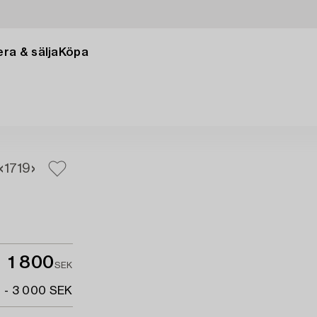
ra & sälja
Köpa
17
19
1 800
SEK
 - 3 000 SEK