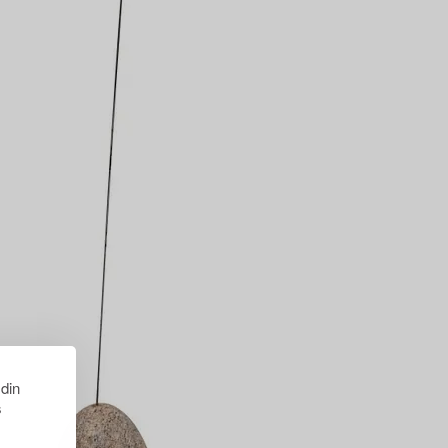
 din
s