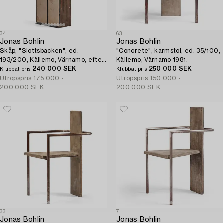
34
63
Jonas Bohlin
Jonas Bohlin
Skåp, "Slottsbacken", ed.
"Concrete", karmstol, ed. 35/100,
193/200, Källemo, Värnamo, efter
Källemo, Värnamo 1981.
1987.
240 000 SEK
250 000 SEK
Klubbat pris
Klubbat pris
Utropspris
175 000 -
Utropspris
150 000 -
200 000 SEK
200 000 SEK
33
7
Jonas Bohlin
Jonas Bohlin