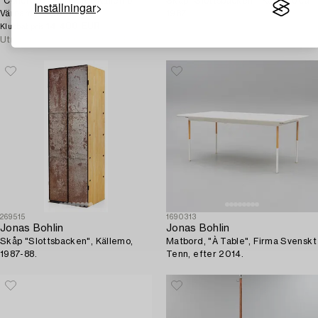
"Concrete", karmstol, Källemo,
Skåp "Slottsbacken", Källemo ca
Inställningar
Värnamo 1981.
1987.
14 400 EUR
Klubbat pris
Utropspris
10 000 - 12 000 EUR
269515
1690313
Jonas Bohlin
Jonas Bohlin
Skåp "Slottsbacken", Källemo,
Matbord, "À Table", Firma Svenskt
1987-88.
Tenn, efter 2014.