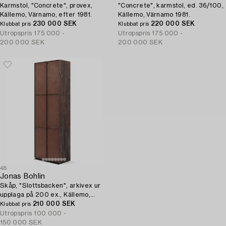
Karmstol, "Concrete", provex,
"Concrete", karmstol, ed. 36/100,
Källemo, Värnamo, efter 1981.
Källemo, Värnamo 1981.
230 000 SEK
220 000 SEK
Klubbat pris
Klubbat pris
Utropspris
175 000 -
Utropspris
175 000 -
200 000 SEK
200 000 SEK
48
Jonas Bohlin
Skåp, "Slottsbacken", arkivex ur
upplaga på 200 ex., Källemo,
Värnamo efter 1987.
210 000 SEK
Klubbat pris
Utropspris
100 000 -
150 000 SEK