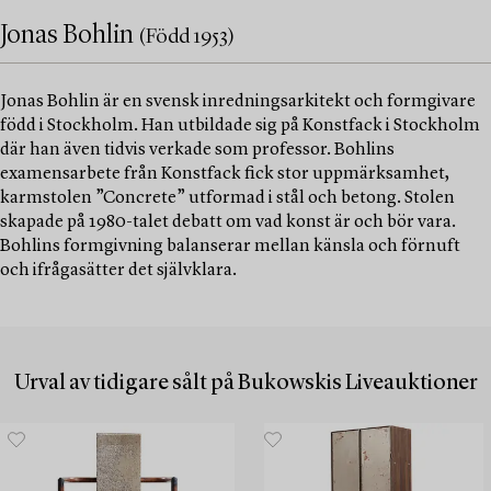
Jonas Bohlin
(Född 1953)
Jonas Bohlin är en svensk inredningsarkitekt och formgivare
född i Stockholm. Han utbildade sig på Konstfack i Stockholm
där han även tidvis verkade som professor. Bohlins
examensarbete från Konstfack fick stor uppmärksamhet,
karmstolen ”Concrete” utformad i stål och betong. Stolen
skapade på 1980-talet debatt om vad konst är och bör vara.
Bohlins formgivning balanserar mellan känsla och förnuft
och ifrågasätter det självklara.
Urval av tidigare sålt på Bukowskis Liveauktioner