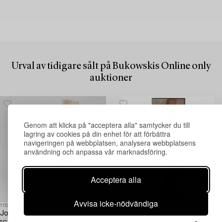
Urval av tidigare sålt på Bukowskis Online only
auktioner
Genom att klicka på "acceptera alla" samtycker du till
lagring av cookies på din enhet för att förbättra
navigeringen på webbplatsen, analysera webbplatsens
användning och anpassa vår marknadsföring.
Acceptera alla
Avvisa icke-nödvändiga
1182269
58
Jonas Bohlin
Jonas Bohlin