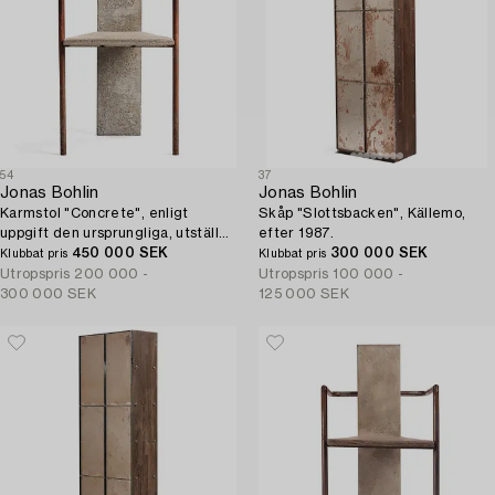
54
37
Jonas Bohlin
Jonas Bohlin
Karmstol "Concrete", enligt
Skåp "Slottsbacken", Källemo,
uppgift den ursprungliga, utställd
efter 1987.
på Konstfack, Stockholm 1981.
450 000 SEK
300 000 SEK
Klubbat pris
Klubbat pris
Utropspris
200 000 -
Utropspris
100 000 -
300 000 SEK
125 000 SEK