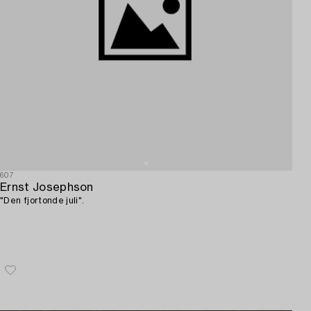
607
Ernst Josephson
"Den fjortonde juli".