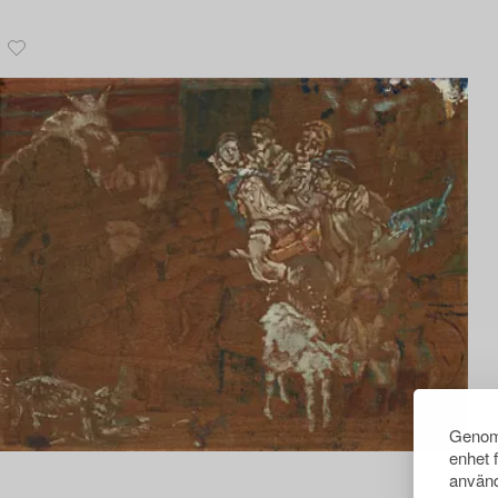
Genom 
enhet 
använd