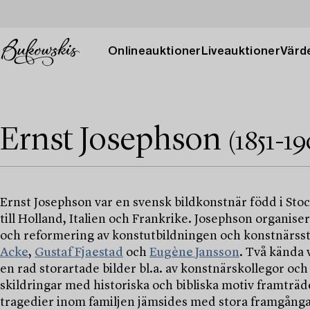
Onlineauktioner
Liveauktioner
Värde
Ernst Josephson
(1851-1
Ernst Josephson var en svensk bildkonstnär född i St
till Holland, Italien och Frankrike. Josephson organ
och reformering av konstutbildningen och konstnärss
Acke
,
Gustaf Fjaestad
och
Eugène Jansson
. Två kända 
en rad storartade bilder bl.a. av konstnärskollegor oc
skildringar med historiska och bibliska motiv framträde
tragedier inom familjen jämsides med stora framgångar 