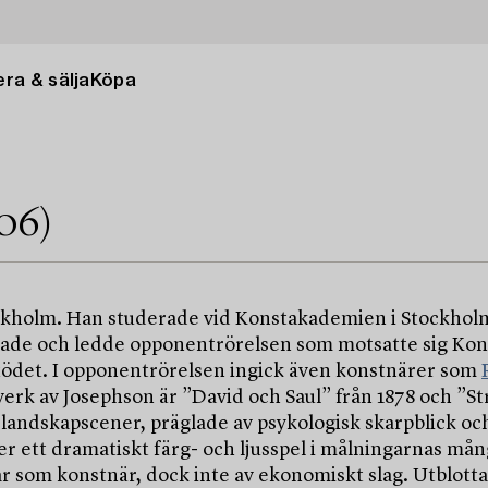
ra & sälja
Köpa
906)
ockholm. Han studerade vid Konstakademien i Stockholm
iserade och ledde opponentrörelsen som motsatte sig 
tödet. I opponentrörelsen ingick även konstnärer som
verk av Josephson är ”David och Saul” från 1878 och ”
h landskapscener, präglade av psykologisk skarpblick o
r ett dramatiskt färg- och ljusspel i målningarnas mång
som konstnär, dock inte av ekonomiskt slag. Utblottad 