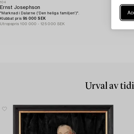
104
Ernst Josephson
Acc
"Marknad i Dalarne ('Den heliga familjen')".
Klubbat pris
95 000 SEK
Utropspris
100 000 - 125 000 SEK
Urval av tid