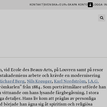
KONTAKT
SVENSKA
EUR
SKAPA KONTO
LOGGA IN
, vid Ecole des Beaux-Arts, på Louvren samt på resor
Konstakademiens arbete och krävde en modernisering
Richard Berg
,
Nils Kreuger
,
Karl Nordström
,
J.A.G.
Strömkarlen” från 1884. Som porträttmålare utförde han
ch vittnande om hans lysande färgbegåvning. I stora
a detaljer. Hans liv kom att präglas av personliga
började han ägna sig åt spiritism och religiösa