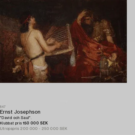
647
Ernst Josephson
"David och Saul".
Klubbat pris
150 000 SEK
Utropspris
200 000 - 250 000 SEK