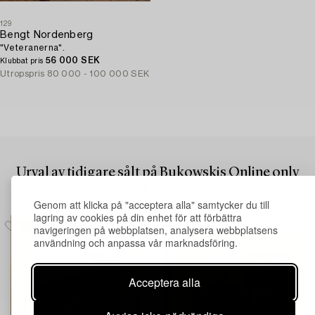
129
Bengt Nordenberg
"Veteranerna".
56 000 SEK
Klubbat pris
Utropspris
80 000 - 100 000 SEK
Urval av tidigare sålt på Bukowskis Online only
auktioner
Genom att klicka på "acceptera alla" samtycker du till
lagring av cookies på din enhet för att förbättra
navigeringen på webbplatsen, analysera webbplatsens
användning och anpassa vår marknadsföring.
Acceptera alla