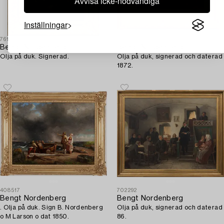
Avvisa icke-nödvändiga
Inställningar
761746
768835
Bengt Nordenberg
Bengt Nordenberg
Olja på duk. Signerad.
Olja på duk, signerad och daterad
1872.
408517
702292
Bengt Nordenberg
Bengt Nordenberg
. Olja på duk. Sign B. Nordenberg
Olja på duk, signerad och daterad
o M Larson o dat 1850.
86.