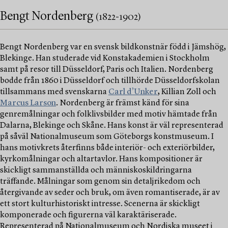
Bengt Nordenberg
(1822-1902)
Bengt Nordenberg var en svensk bildkonstnär född i Jämshög,
Blekinge. Han studerade vid Konstakademien i Stockholm
samt på resor till Düsseldorf, Paris och Italien. Nordenberg
bodde från 1860 i Düsseldorf och tillhörde Düsseldorfskolan
tillsammans med svenskarna
Carl d’Unker
, Killian Zoll och
Marcus Larson
. Nordenberg är främst känd för sina
genremålningar och folklivsbilder med motiv hämtade från
Dalarna, Blekinge och Skåne. Hans konst är väl representerad
på såväl Nationalmuseum som Göteborgs konstmuseum. I
hans motivkrets återfinns både interiör- och exteriörbilder,
kyrkomålningar och altartavlor. Hans kompositioner är
skickligt sammanställda och människoskildringarna
träffande. Målningar som genom sin detaljrikedom och
återgivande av seder och bruk, om även romantiserade, är av
ett stort kulturhistoriskt intresse. Scenerna är skickligt
komponerade och figurerna väl karaktäriserade.
Representerad på Nationalmuseum och Nordiska museet i