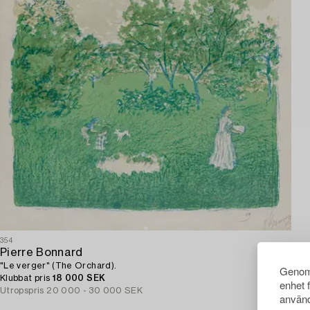
354
Pierre Bonnard
"Le verger" (The Orchard).
Genom 
Klubbat pris
18 000 SEK
enhet 
Utropspris
20 000 - 30 000 SEK
använd