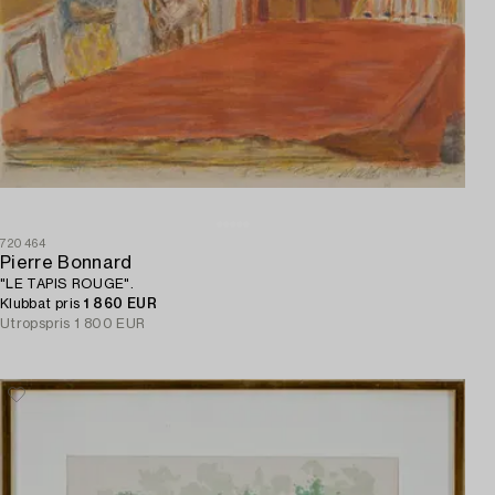
720464
Pierre Bonnard
"LE TAPIS ROUGE".
Klubbat pris
1 860 EUR
Utropspris
1 800 EUR