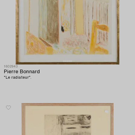
1602943
Pierre Bonnard
"Le radiateur".