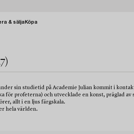
ra & sälja
Köpa
7)
der sin studietid på Academie Julian kommit i kontakt
a för profeterna) och utvecklade en konst, präglad av
r, allt i en ljus färgskala.
r hela världen.