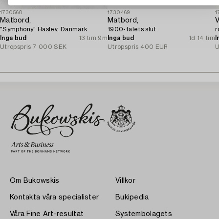
1730560
1730469
1
Matbord,
Matbord,
V
"Symphony" Haslev, Danmark.
1900-talets slut.
r
Inga bud
13 tim 9m
Inga bud
1d 14 tim
I
Utropspris
7 000 SEK
Utropspris
400 EUR
U
Om Bukowskis
Villkor
Kontakta våra specialister
Bukipedia
Våra Fine Art-resultat
Systembolagets