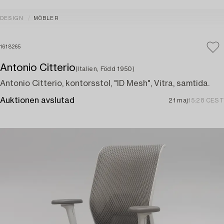
DESIGN
MÖBLER
1618265
Antonio Citterio
(Italien, Född 1950)
Antonio Citterio, kontorsstol, "ID Mesh", Vitra, samtida.
Auktionen avslutad
21 maj
15:28 CEST