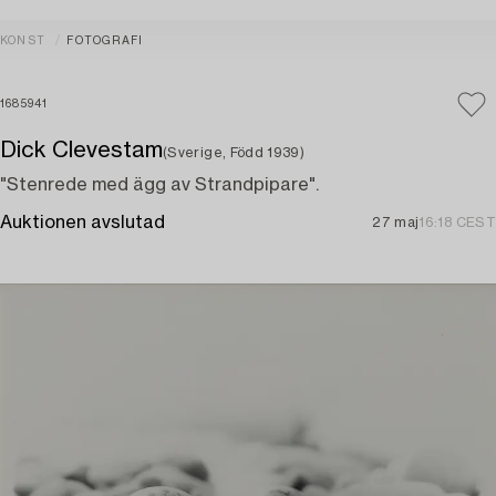
KONST
FOTOGRAFI
1685941
Dick Clevestam
(Sverige, Född 1939)
"Stenrede med ägg av Strandpipare".
Auktionen avslutad
27 maj
16:18 CEST