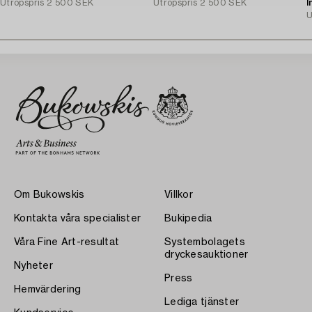
Utropspris
2 500 SEK
Utropspris
2 500 SEK
I
U
Om Bukowskis
Villkor
Kontakta våra specialister
Bukipedia
Våra Fine Art-resultat
Systembolagets
dryckesauktioner
Nyheter
Press
Hemvärdering
Lediga tjänster