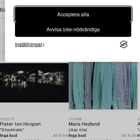
Bildrättigheter
Acceptera alla
Avvisa icke-nödvändiga
Andra har även tittat på
Inställningar
1732073
1721969
1
Pieter ten Hoopen
Maria Hedlund
A
"Stockholm".
Utan titel.
"
Inga bud
4d 8 tim
Inga bud
4d 8 tim
K