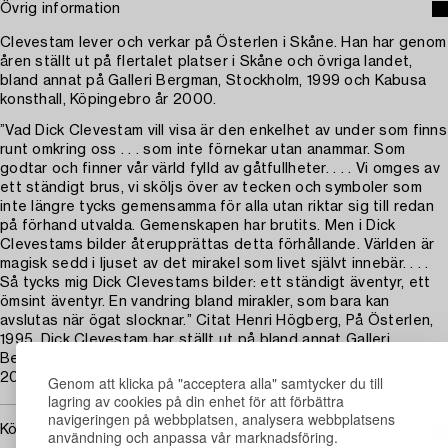
Övrig information
Clevestam lever och verkar på Österlen i Skåne. Han har genom
åren ställt ut på flertalet platser i Skåne och övriga landet,
bland annat på Galleri Bergman, Stockholm, 1999 och Kabusa
konsthall, Köpingebro år 2000.
”Vad Dick Clevestam vill visa är den enkelhet av under som finns
runt omkring oss . . . som inte förnekar utan anammar. Som
godtar och finner vår värld fylld av gåtfullheter. . . . Vi omges av
ett ständigt brus, vi sköljs över av tecken och symboler som
inte längre tycks gemensamma för alla utan riktar sig till redan
på förhand utvalda. Gemenskapen har brutits. Men i Dick
Clevestams bilder återupprättas detta förhållande. Världen är
magisk sedd i ljuset av det mirakel som livet självt innebär. . . .
Så tycks mig Dick Clevestams bilder: ett ständigt äventyr, ett
ömsint äventyr. En vandring bland mirakler, som bara kan
avslutas när ögat slocknar.” Citat Henri Högberg, På Österlen,
1995. Dick Clevestam har ställt ut på bland annat Galleri
Bergman, Stockholm, 1999 och Kabusa konsthall, Köpingebro,
2000.
Genom att klicka på "acceptera alla" samtycker du till
lagring av cookies på din enhet för att förbättra
navigeringen på webbplatsen, analysera webbplatsens
Köpinformation
användning och anpassa vår marknadsföring.