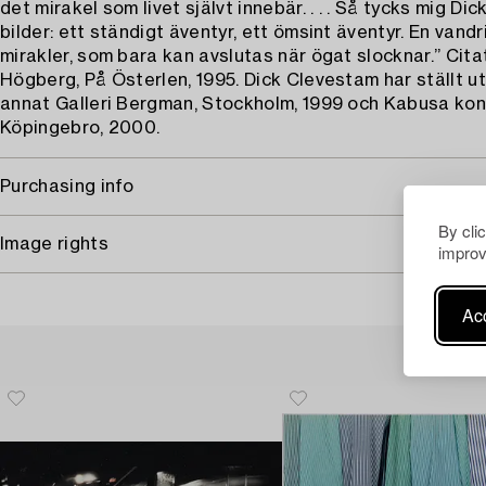
det mirakel som livet självt innebär. . . . Så tycks mig D
bilder: ett ständigt äventyr, ett ömsint äventyr. En vand
mirakler, som bara kan avslutas när ögat slocknar.” Cita
Högberg, På Österlen, 1995. Dick Clevestam har ställt u
annat Galleri Bergman, Stockholm, 1999 och Kabusa kons
Köpingebro, 2000.
Purchasing info
By cli
Image rights
improv
Acc