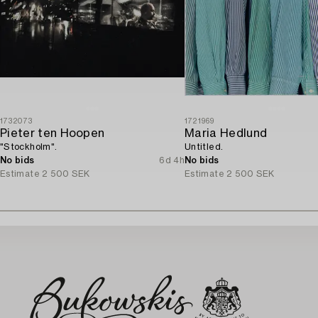
1732073
1721969
Pieter ten Hoopen
Maria Hedlund
"Stockholm".
Untitled.
No bids
6d 4h
No bids
Estimate
2 500 SEK
Estimate
2 500 SEK