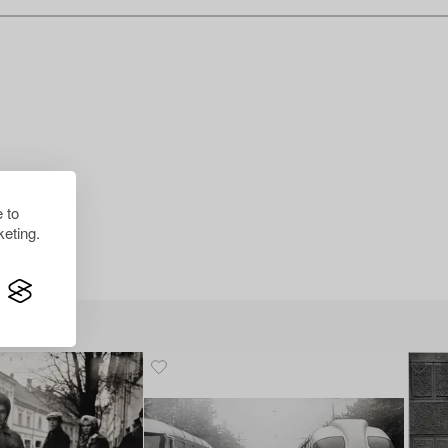
 to
eting.