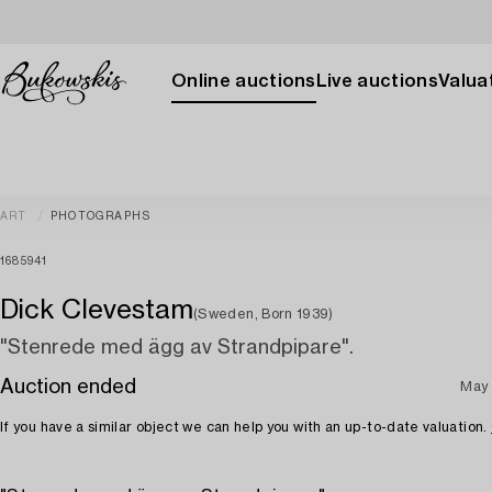
Online auctions
Live auctions
Valuat
ART
PHOTOGRAPHS
1685941
Dick Clevestam
(Sweden, Born 1939)
"Stenrede med ägg av Strandpipare".
Auction ended
May
If you have a similar object we can help you with an up-to-date valuation.