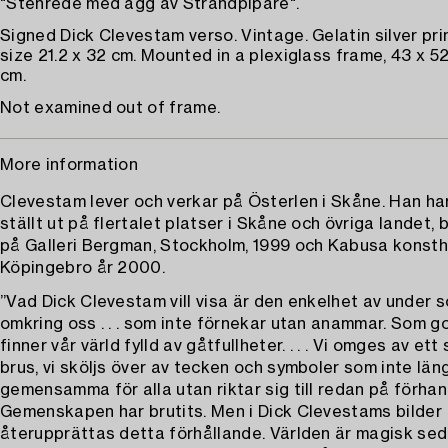
"Stenrede med ägg av Strandpipare".
Signed Dick Clevestam verso. Vintage. Gelatin silver pri
size 21.2 x 32 cm. Mounted in a plexiglass frame, 43 x 52
cm.
Not examined out of frame.
More information
Clevestam lever och verkar på Österlen i Skåne. Han h
ställt ut på flertalet platser i Skåne och övriga landet,
på Galleri Bergman, Stockholm, 1999 och Kabusa konstha
Köpingebro år 2000.
”Vad Dick Clevestam vill visa är den enkelhet av under s
omkring oss . . . som inte förnekar utan anammar. Som g
finner vår värld fylld av gåtfullheter. . . . Vi omges av ett
brus, vi sköljs över av tecken och symboler som inte län
gemensamma för alla utan riktar sig till redan på förhan
Gemenskapen har brutits. Men i Dick Clevestams bilder
återupprättas detta förhållande. Världen är magisk sedd