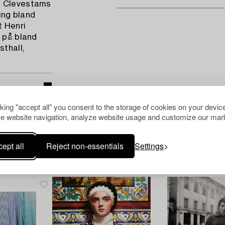
ick Clevestams
ring bland
t Henri
t på bland
thall,
cking "accept all" you consent to the storage of cookies on your device
e website navigation, analyze website usage and customize our mark
ept all
Reject non-essentials
Settings
Others have also viewed