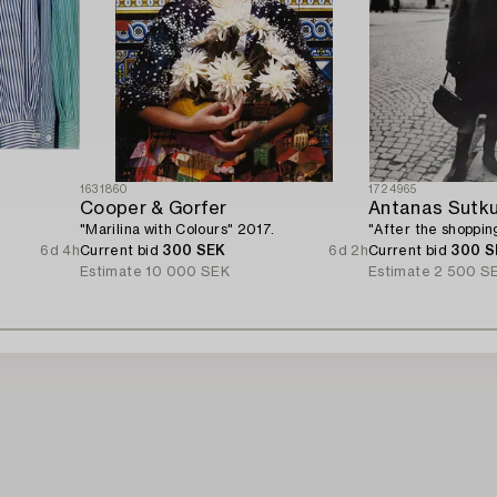
1631860
1724965
Cooper & Gorfer
Antanas Sutk
"Marilina with Colours" 2017.
"After the shopping
6d 4h
Current bid
300 SEK
6d 2h
Current bid
300 S
Estimate
10 000 SEK
Estimate
2 500 S