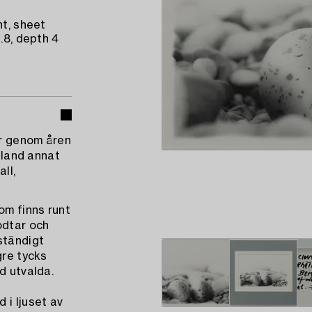
nt, sheet
.8, depth 4
ar genom åren
 bland annat
ll,
om finns runt
odtar och
 ständigt
gre tycks
d utvalda.
 i ljuset av