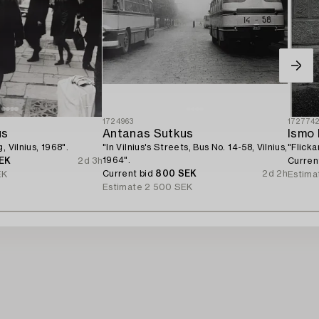
1724963
172774
us
Antanas Sutkus
Ismo 
, Vilnius, 1968".
"In Vilnius's Streets, Bus No. 14-58, Vilnius,
"Flicka
1964".
EK
2d 3h
Curren
Current bid
800 SEK
2d 2h
EK
Estima
Estimate
2 500 SEK