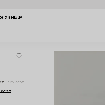
e & sell
Buy
 27
4:18 PM CEST
Contact