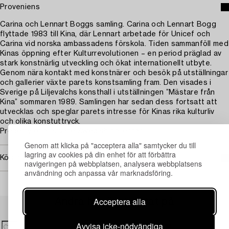
Proveniens
Carina och Lennart Boggs samling. Carina och Lennart Bogg
flyttade 1983 till Kina, där Lennart arbetade för Unicef och
Carina vid norska ambassadens förskola. Tiden sammanföll med
Kinas öppning efter Kulturrevolutionen – en period präglad av
stark konstnärlig utveckling och ökat internationellt utbyte.
Genom nära kontakt med konstnärer och besök på utställningar
och gallerier växte parets konstsamling fram. Den visades i
Sverige på Liljevalchs konsthall i utställningen ”Mästare från
Kina” sommaren 1989. Samlingen har sedan dess fortsatt att
utvecklas och speglar parets intresse för Kinas rika kulturliv
och olika konstuttryck.
Property of a private Swedish collector.
Genom att klicka på "acceptera alla" samtycker du till
lagring av cookies på din enhet för att förbättra
Köpinformation
navigeringen på webbplatsen, analysera webbplatsens
användning och anpassa vår marknadsföring.
Acceptera alla
Andra har även tittat på
Avvisa icke-nödvändiga