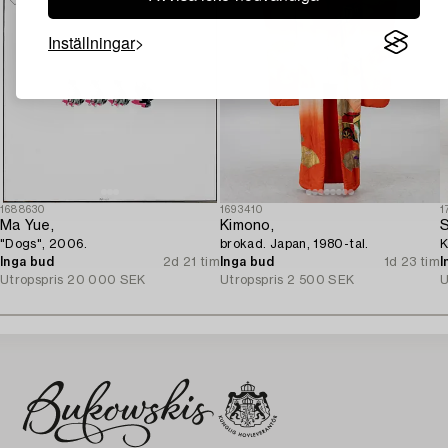
Inställningar
1688630
1693410
1
Ma Yue,
Kimono,
S
"Dogs", 2006.
brokad. Japan, 1980-tal.
K
Inga bud
2d 21 tim
Inga bud
1d 23 tim
I
Utropspris
20 000 SEK
Utropspris
2 500 SEK
U