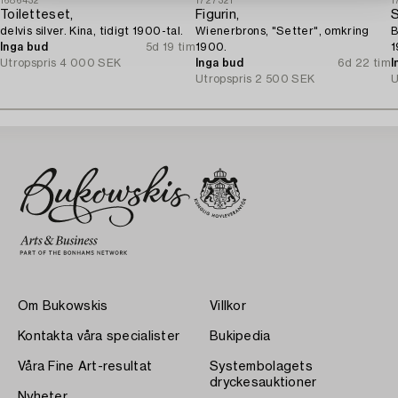
1686432
1727321
1
Toiletteset,
Figurin,
S
delvis silver. Kina, tidigt 1900-tal.
Wienerbrons, "Setter", omkring
B
Inga bud
5d 19 tim
1900.
1
Utropspris
4 000 SEK
Inga bud
6d 22 tim
I
Utropspris
2 500 SEK
U
Om Bukowskis
Villkor
Kontakta våra specialister
Bukipedia
Våra Fine Art-resultat
Systembolagets
dryckesauktioner
Nyheter