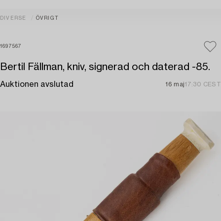
DIVERSE
ÖVRIGT
1697567
Bertil Fällman, kniv, signerad och daterad -85.
Auktionen avslutad
16 maj
17:30 CEST