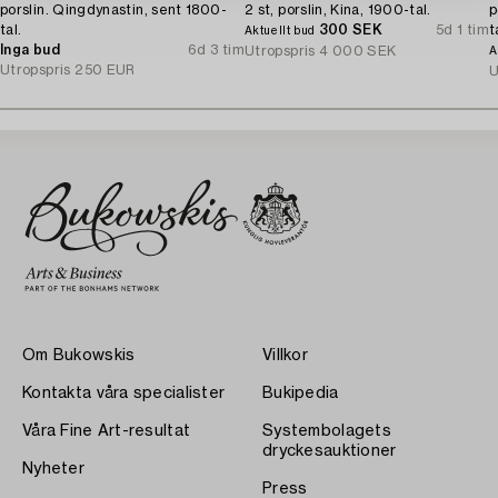
porslin. Qingdynastin, sent 1800-
2 st, porslin, Kina, 1900-tal.
p
tal.
300 SEK
5d 1 tim
t
Aktuellt bud
Inga bud
6d 3 tim
Utropspris
4 000 SEK
A
Utropspris
250 EUR
U
Om Bukowskis
Villkor
Kontakta våra specialister
Bukipedia
Våra Fine Art-resultat
Systembolagets
dryckesauktioner
Nyheter
Press