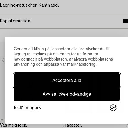
Lagning/retuscher. Kantnagg.
Köpinformation
Andra har även tittat på
Genom att klicka på "acceptera alla" samtycker du till
lagring av cookies på din enhet för att förbättra
navigeringen på webbplatsen, analysera webbplatsens
användning och anpassa vår marknadsföring.
Acceptera alla
Avvisa icke-nödvändiga
Inställningar
1710518
1720506
1
Vas med lock,
Plaketter,
P