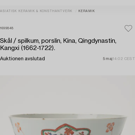
ASIATISK KERAMIK & KONSTHANTVERK
KERAMIK
1699848
Skål / spilkum, porslin, Kina, Qingdynastin,
Kangxi (1662-1722).
Auktionen avslutad
5 maj
14:02 CEST