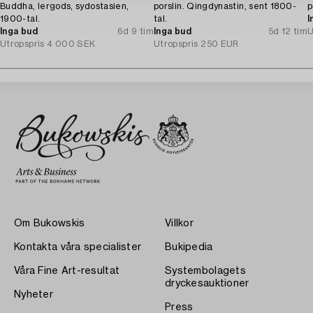
Buddha, lergods, sydostasien,
porslin. Qingdynastin, sent 1800-
p
1900-tal.
tal.
I
Inga bud
6d 9 tim
Inga bud
5d 12 tim
U
Utropspris
4 000 SEK
Utropspris
250 EUR
Om Bukowskis
Villkor
Kontakta våra specialister
Bukipedia
Våra Fine Art-resultat
Systembolagets
dryckesauktioner
Nyheter
Press