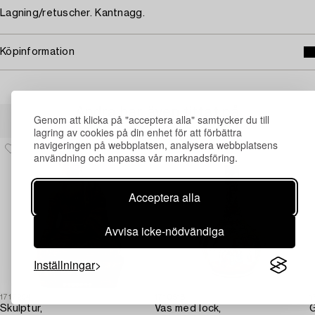
Lagning/retuscher. Kantnagg.
Köpinformation
Andra har även tittat på
Genom att klicka på "acceptera alla" samtycker du till
lagring av cookies på din enhet för att förbättra
navigeringen på webbplatsen, analysera webbplatsens
användning och anpassa vår marknadsföring.
Acceptera alla
Avvisa icke-nödvändiga
Inställningar
1717294
1710518
1
Skulptur,
Vas med lock,
G