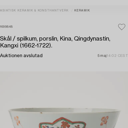
ASIATISK KERAMIK & KONSTHANTVERK
KERAMIK
1699848
Skål / spilkum, porslin, Kina, Qingdynastin,
Kangxi (1662-1722).
Auktionen avslutad
5 maj
14:02 CEST