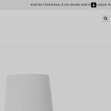
KONTAKT
SVENSKA
EUR
SKAPA KONTO
LOGGA IN