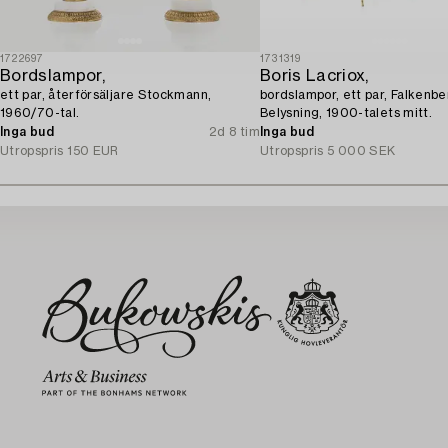
1722697
1731319
Bordslampor,
Boris Lacriox,
ett par, återförsäljare Stockmann,
bordslampor, ett par, Falkenb
1960/70-tal.
Belysning, 1900-talets mitt.
Inga bud
2d 8 tim
Inga bud
Utropspris
150 EUR
Utropspris
5 000 SEK