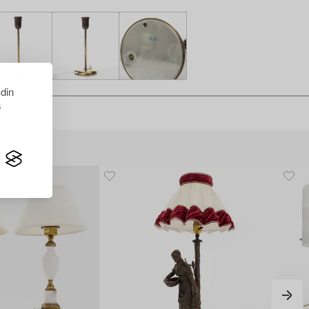
 din
s