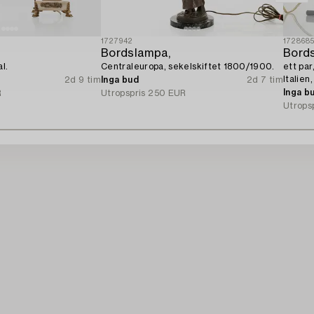
1727942
172868
Bordslampa,
Bords
l.
Centraleuropa, sekelskiftet 1800/1900.
ett par
Italien
2d 9 tim
Inga bud
2d 7 tim
Inga b
R
Utropspris
250 EUR
Utrops