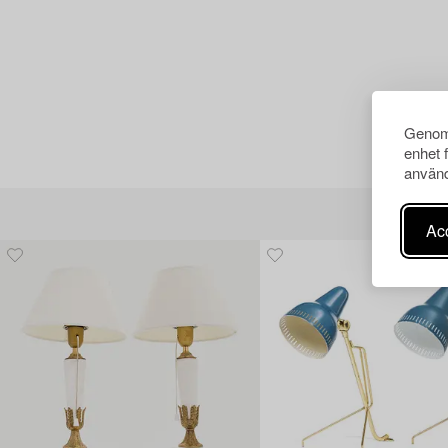
Genom 
enhet 
använd
Acc