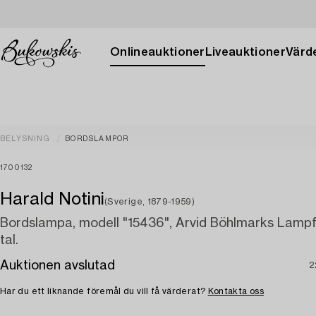
Onlineauktioner
Liveauktioner
Värde
BELYSNING
BORDSLAMPOR
1700132
Harald Notini
(Sverige, 1879-1959)
Bordslampa, modell "15436", Arvid Böhlmarks Lampf
tal.
Auktionen avslutad
2
Har du ett liknande föremål du vill få värderat?
Kontakta oss