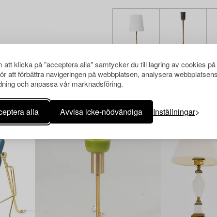
att klicka på "acceptera alla" samtycker du till lagring av cookies på
för att förbättra navigeringen på webbplatsen, analysera webbplatsen
ning och anpassa vår marknadsföring.
Andra har även tittat på
eptera alla
Avvisa icke-nödvändiga
Inställningar