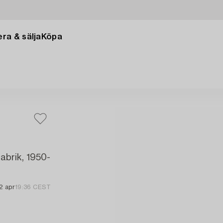
ra & sälja
Köpa
abrik, 1950-
2 apr
19:36 CEST