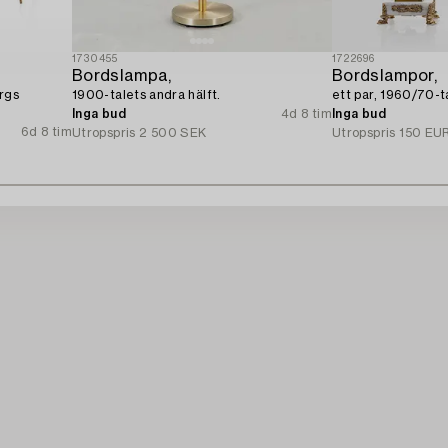
1730455
1722696
Bordslampa,
Bordslampor,
ergs
1900-talets andra hälft.
ett par, 1960/70-ta
Inga bud
4d 8 tim
Inga bud
6d 8 tim
Utropspris
2 500 SEK
Utropspris
150 EU