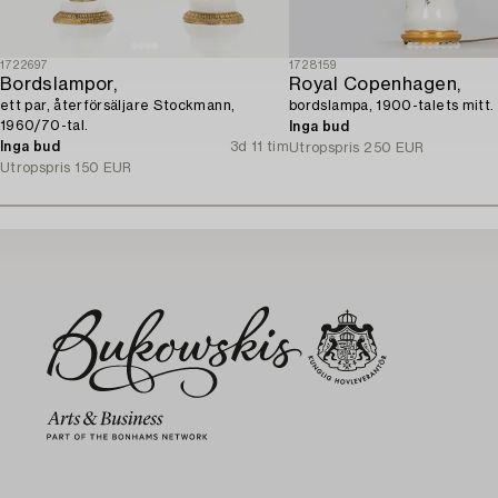
1722697
1728159
Bordslampor,
Royal Copenhagen,
ett par, återförsäljare Stockmann,
bordslampa, 1900-talets mitt.
1960/70-tal.
Inga bud
Inga bud
3d 11 tim
Utropspris
250 EUR
Utropspris
150 EUR