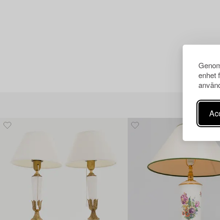
Genom 
enhet 
använd
Acc