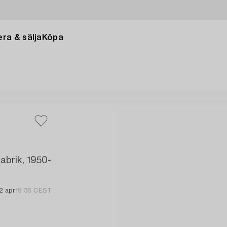
ra & sälja
Köpa
abrik, 1950-
2 apr
19:36 CEST