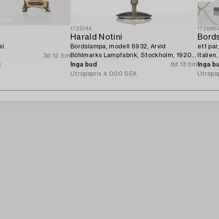
1725144
172868
Harald Notini
Bords
l.
Bordslampa, modell 6932, Arvid
ett par
Böhlmarks Lampfabrik, Stockholm, 1920-
Italien
3d 12 tim
tal.
Inga bud
8d 13 tim
Inga b
R
Utropspris
4 000 SEK
Utrops