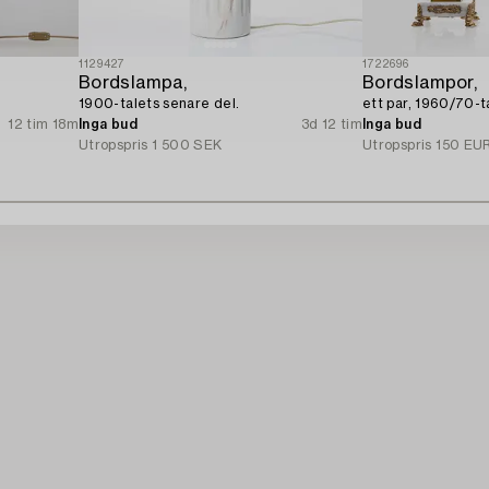
1129427
1722696
Bordslampa,
Bordslampor,
1900-talets senare del.
ett par, 1960/70-ta
12 tim 18m
Inga bud
3d 12 tim
Inga bud
Utropspris
1 500 SEK
Utropspris
150 EU