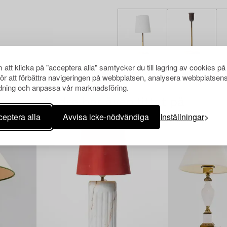
att klicka på "acceptera alla" samtycker du till lagring av cookies på
för att förbättra navigeringen på webbplatsen, analysera webbplatsen
ning och anpassa vår marknadsföring.
Andra har även tittat på
eptera alla
Avvisa icke-nödvändiga
Inställningar