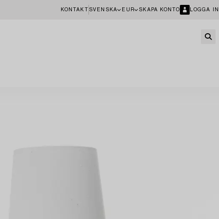
KONTAKT
SVENSKA
EUR
SKAPA KONTO
LOGGA IN