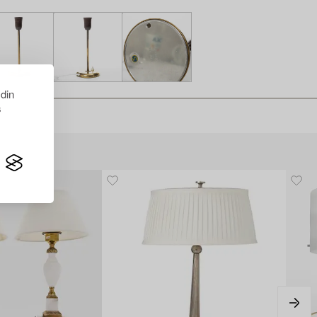
 din
s