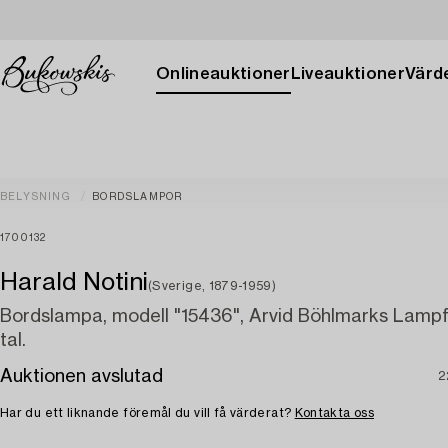
Onlineauktioner
Liveauktioner
Värde
BELYSNING
BORDSLAMPOR
1700132
Harald Notini
(Sverige, 1879-1959)
Bordslampa, modell "15436", Arvid Böhlmarks Lampf
tal.
Auktionen avslutad
2
Har du ett liknande föremål du vill få värderat?
Kontakta oss