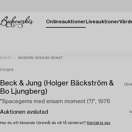
Onlineauktioner
Liveauktioner
Värde
KONST
MODERN SVENSK KONST
1702979
Beck & Jung (Holger Bäckström &
(Sve
Bo Ljungberg)
"Spacegems med ensam moment (?)", 1976
Auktionen avslutad
1
Har du ett liknande föremål du vill få värderat?
Kontakta oss