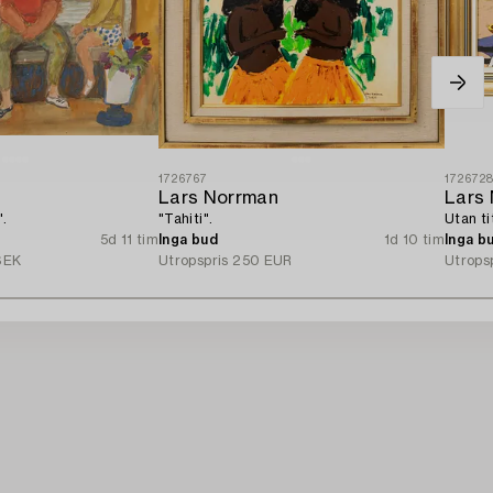
1726767
172672
Lars Norrman
Lars
'.
"Tahiti".
Utan ti
5d 11 tim
Inga bud
1d 10 tim
Inga b
SEK
Utropspris
250 EUR
Utrops