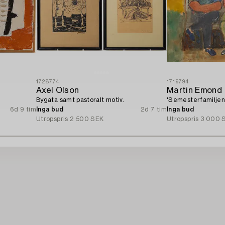
1728774
1719794
Axel Olson
Martin Emond
Bygata samt pastoralt motiv.
'Semesterfamiljen
6d 9 tim
Inga bud
2d 7 tim
Inga bud
Utropspris
2 500 SEK
Utropspris
3 000 