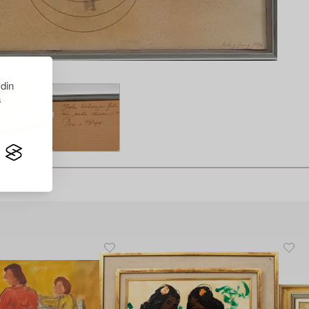
 din
s