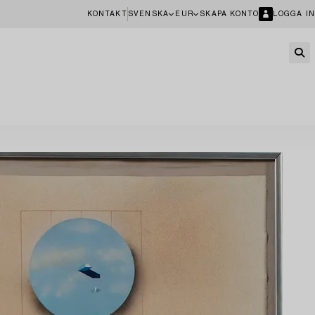
KONTAKT
SVENSKA
EUR
SKAPA KONTO
LOGGA IN