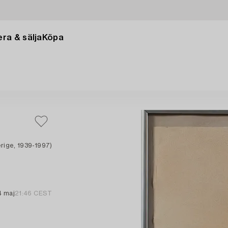
ra & sälja
Köpa
rige, 1939-1997)
4 maj
21:46 CEST