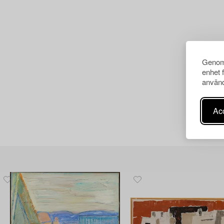
Genom 
enhet 
använd
Acc