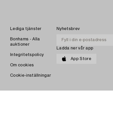
Lediga tjänster
Nyhetsbrev
Bonhams - Alla
auktioner
Ladda ner vår app
Integritetspolicy
App Store
Om cookies
Cookie-inställningar