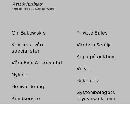
Om Bukowskis
Private Sales
Kontakta våra
Värdera & sälja
specialister
Köpa på auktion
Våra Fine Art-resultat
Villkor
Nyheter
Bukipedia
Hemvärdering
Systembolagets
Kundservice
dryckesauktioner
Transport och
Press
uthämtning