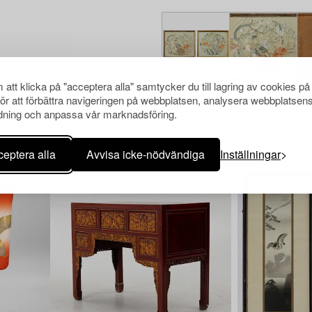
att klicka på "acceptera alla" samtycker du till lagring av cookies på
för att förbättra navigeringen på webbplatsen, analysera webbplatsen
ning och anpassa vår marknadsföring.
Andra har även tittat på
eptera alla
Avvisa icke-nödvändiga
Inställningar