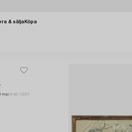
ra & sälja
Köpa
.
1 maj
19:50 CEST