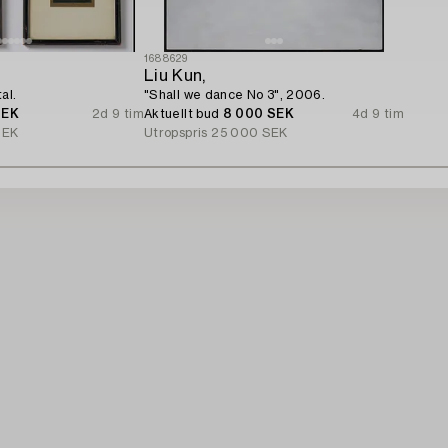
1688629
Liu Kun,
al.
"Shall we dance No 3", 2006.
SEK
2d 9 tim
Aktuellt bud
8 000 SEK
4d 9 tim
SEK
Utropspris
25 000 SEK