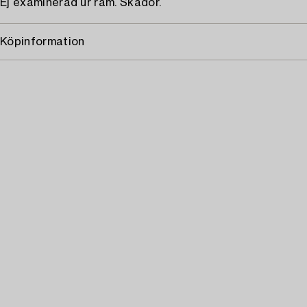
Ej examinerad ur ram. Skador.
Köpinformation