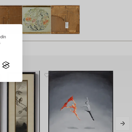
 din
s