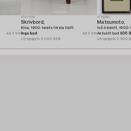
1707178
1719295
Skrivbord,
Matsumoto,
Kina, 1900-talets första hälft.
två träsnitt, 1900-t
4d 5 tim
Inga bud
4d 5 tim
Aktuellt bud
500 
Utropspris
3 000 SEK
Utropspris
2 500 