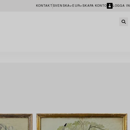
KONTAKT
SVENSKA
EUR
SKAPA KONTO
LOGGA IN