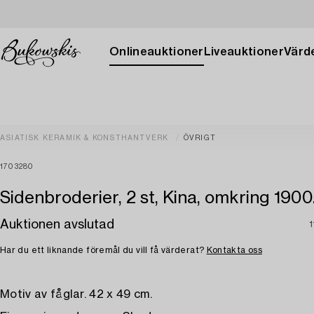
Onlineauktioner
Liveauktioner
Värde
ASIATISK KERAMIK & KONSTHANTVERK
ÖVRIGT
1703280
Sidenbroderier, 2 st, Kina, omkring 1900
Auktionen avslutad
1
Har du ett liknande föremål du vill få värderat?
Kontakta oss
Motiv av fåglar. 42 x 49 cm.