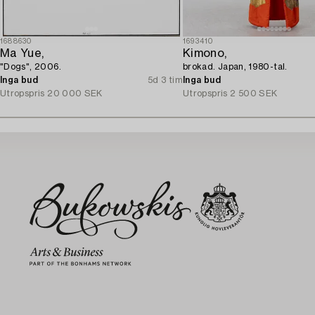
1688630
1693410
Ma Yue,
Kimono,
"Dogs", 2006.
brokad. Japan, 1980-tal.
Inga bud
5d 3 tim
Inga bud
Utropspris
20 000 SEK
Utropspris
2 500 SEK