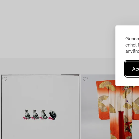
Genom 
enhet 
använd
Acc