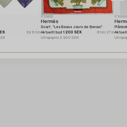
1725632
173050
Hermès
Herm
Scarf, "Les Beaux Jours de Bonsai".
Plånbok
SEK
2d 8 tim
Aktuellt bud
1 200 SEK
8 tim 27m
Aktuel
SEK
Utropspris
2 500 SEK
Utrops