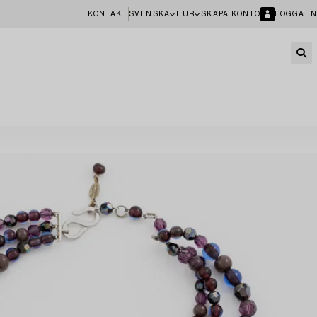
KONTAKT
SVENSKA
EUR
SKAPA KONTO
LOGGA IN