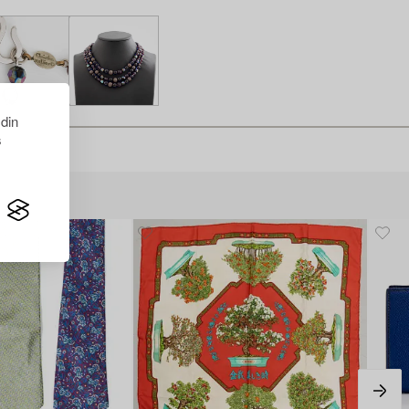
 din
s