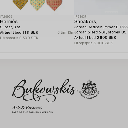
1729929
1725937
Hermès
Sneakers,
Slipsar, 3 st.
Jordan, Artikelnummer DH856
Jordan 5 Retro SP, storlek US 
Aktuellt bud
1 111 SEK
6 tim 13m
Aktuellt bud
2 500 SEK
Utropspris
2 500 SEK
Utropspris
5 000 SEK