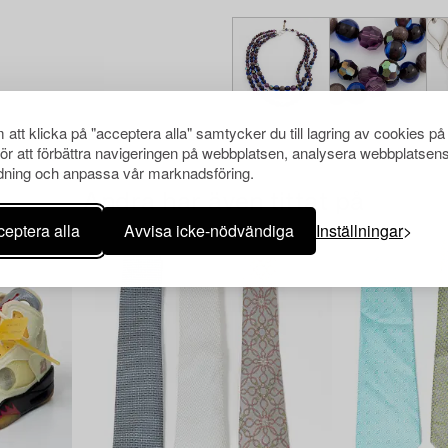
att klicka på "acceptera alla" samtycker du till lagring av cookies på
för att förbättra navigeringen på webbplatsen, analysera webbplatsen
ning och anpassa vår marknadsföring.
Andra har även tittat på
eptera alla
Avvisa icke-nödvändiga
Inställningar