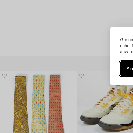
Genom 
enhet 
använd
Acc