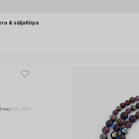
ra & sälja
Köpa
8 maj
15:52 CEST