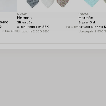
1729927
1729925
Hermès
Hermès
5-100,
Slipsar, 3 st.
Slipsar, 3 st.
9.
Aktuellt bud
1 111 SEK
2d 4 tim
Aktuellt bud
1 111 
6 tim 45m
Utropspris
2 500 SEK
Utropspris
2 500 