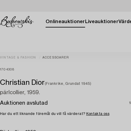
Onlineauktioner
Liveauktioner
Värde
VINTAGE & FASHION
ACCESSOARER
1704308
Christian Dior
(Frankrike, Grundat 1945)
pärlcollier, 1959.
Auktionen avslutad
1
Har du ett liknande föremål du vill få värderat?
Kontakta oss