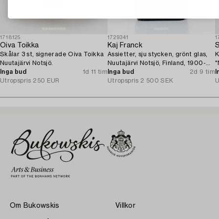
1718125
1729341
1
Oiva Toikka
Kaj Franck
Skålar 3 st, signerade Oiva Toikka
Assietter, sju stycken, grönt glas,
K
Nuutajärvi Notsjö.
Nuutajärvi Notsjö, Finland, 1900-
"
Inga bud
1d 11 tim
tal.
Inga bud
2d 9 tim
I
Utropspris
250 EUR
Utropspris
2 500 SEK
U
Om Bukowskis
Villkor