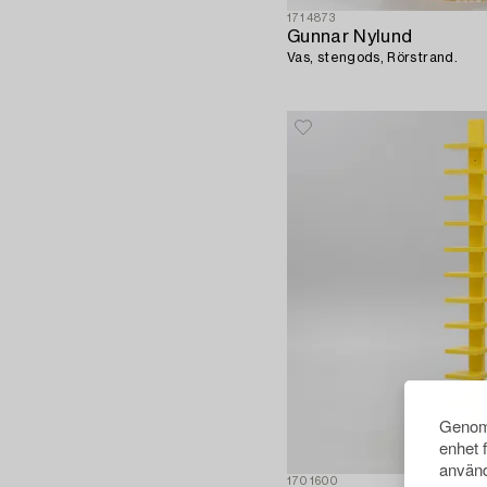
1714873
Gunnar Nylund
Vas, stengods, Rörstrand.
Genom 
enhet 
använd
1701600