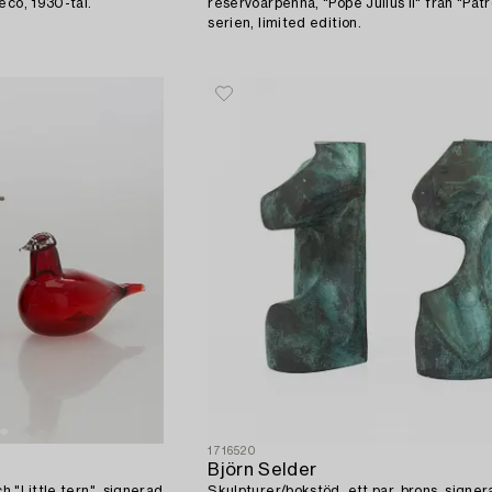
eco, 1930-tal.
reservoarpenna, "Pope Julius II" från "Patr
serien, limited edition.
1716520
Björn Selder
ch "Little tern", signerad
Skulpturer/bokstöd, ett par, brons, signe