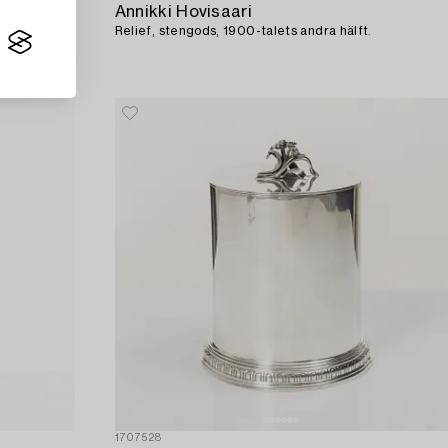
Annikki Hovisaari
",
Relief, stengods, 1900-talets andra hälft.
n.
1707528