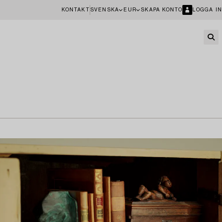
KONTAKT
SVENSKA
EUR
SKAPA KONTO
LOGGA IN