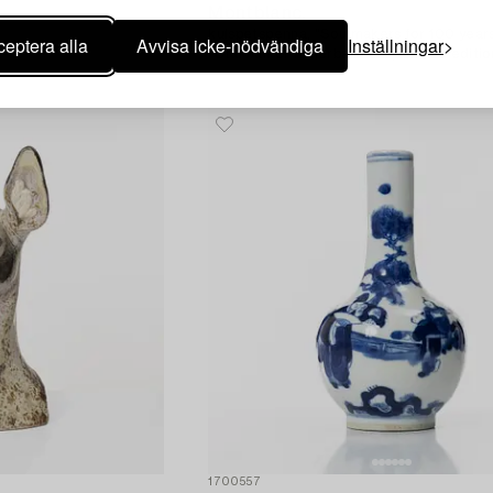
Montblanc,
kulspetspenna, "Soulmakers for 100 years
eptera alla
Avvisa icke-nödvändiga
Inställningar
"Starwalker Rollerball Pen", limited editio
1700557