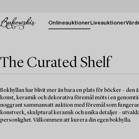
Onlineauktioner
Liveauktioner
Värde
The Curated Shelf
Bokhyllan har blivit mer än bara en plats för böcker – den ä
konst, keramik och dekorativa föremål möts i en genomtänk
noggrant sammansatt auktion med föremål som fungerar s
konstverk, skulptural keramik och unika detaljer – utvalda 
personlighet. Välkommen att kurera din egen bokhylla.