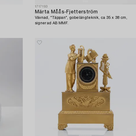
1717193
Märta Måås-Fjetterström
Vävnad, "Täppan", gobelängteknik, ca 35 x 38 cm,
signerad AB MMF.