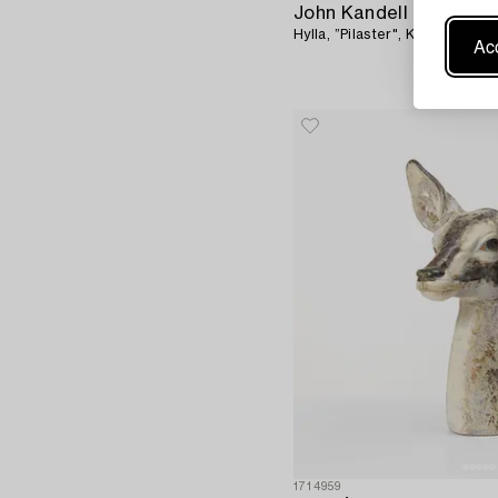
John Kandell
Hylla, ”Pilaster", Källemo.
Acc
1714959