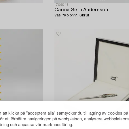
1709043
Carina Seth Andersson
Vas, "Kolonn", Skruf.
att klicka på "acceptera alla" samtycker du till lagring av cookies på
för att förbättra navigeringen på webbplatsen, analysera webbplatsen
ning och anpassa vår marknadsföring.
1713309