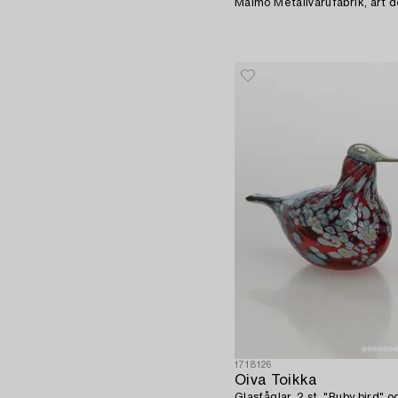
Malmö Metallvarufabrik, art d
1718126
Oiva Toikka
Glasfåglar, 2 st, "Ruby bird" o