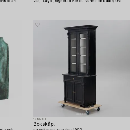
ons of art"-
Vas, "Lago", signerad Kerttu Nurminen Nuutajärvi.
1713701
Bokskåp,
rade och
nyrenässans, omkring 1900.