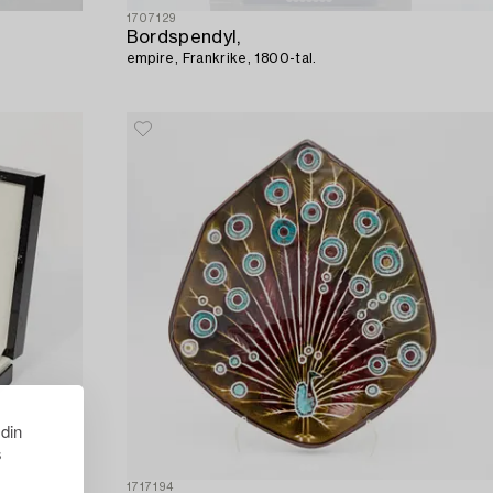
1707129
Bordspendyl,
empire, Frankrike, 1800-tal.
 din
s
1717194