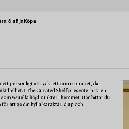
ra & sälja
Köpa
r ett personligt uttryck, ett rum i rummet, där
t helhet. I The Curated Shelf presenterar vi en
om visuella höjdpunkter i hemmet. Här hittar du
för att ge din hylla karaktär, djup och