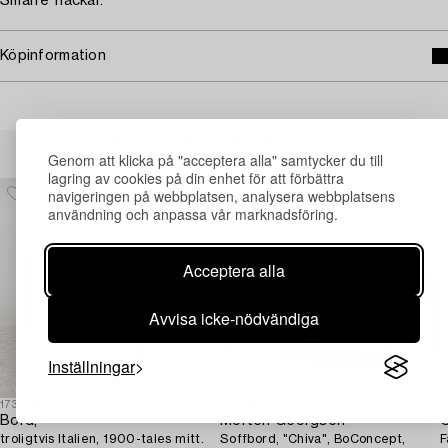
Smärre fläckar.
Köpinformation
Andra har även tittat på
Genom att klicka på "acceptera alla" samtycker du till
lagring av cookies på din enhet för att förbättra
navigeringen på webbplatsen, analysera webbplatsens
användning och anpassa vår marknadsföring.
Acceptera alla
Avvisa icke-nödvändiga
Inställningar
1731466
1731499
1
Bord,
Morten Georgsen
C
troligtvis Italien, 1900-tales mitt.
Soffbord, "Chiva", BoConcept,
F