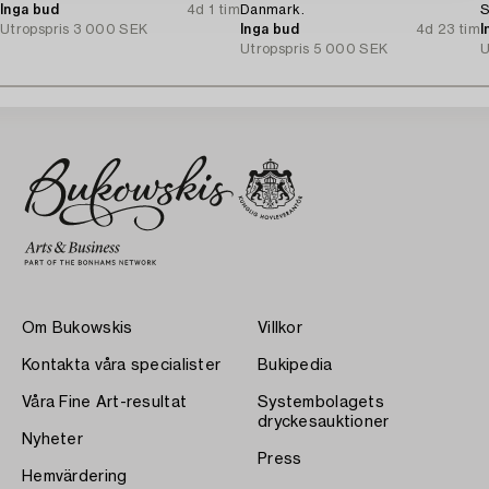
Inga bud
4d 1 tim
Danmark.
S
Utropspris
3 000 SEK
Inga bud
4d 23 tim
I
Utropspris
5 000 SEK
U
Om Bukowskis
Villkor
Kontakta våra specialister
Bukipedia
Våra Fine Art-resultat
Systembolagets
dryckesauktioner
Nyheter
Press
Hemvärdering