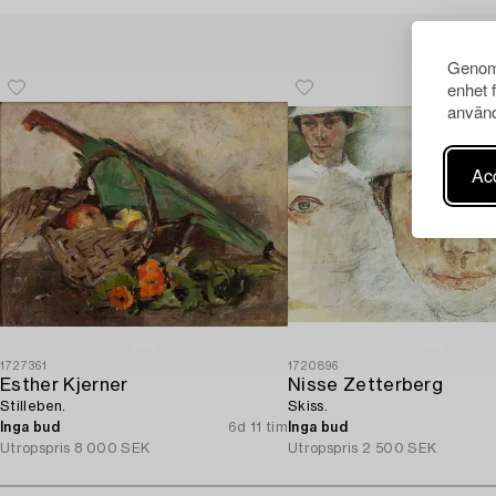
Genom 
enhet 
använd
Acc
1727361
1720896
Esther Kjerner
Nisse Zetterberg
Stilleben.
Skiss.
Inga bud
6d 11 tim
Inga bud
Utropspris
8 000 SEK
Utropspris
2 500 SEK