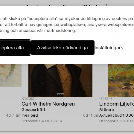
Andra har även tittat på
att klicka på "acceptera alla" samtycker du till lagring av cookies på
för att förbättra navigeringen på webbplatsen, analysera webbplatsen
ning och anpassa vår marknadsföring.
eptera alla
Avvisa icke-nödvändiga
Inställningar
1727369
1725745
Carl Wilhelm Nordgren
Lindorm Liljef
Gossporträtt.
Stövare.
4d 7 tim
Inga bud
6d 11 tim
Aktuellt bud
1 00
Utropspris
4 000 SEK
Utropspris
3 000 