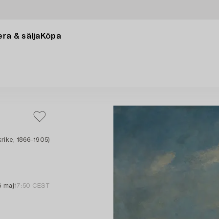
ra & sälja
Köpa
rike, 1866-1905)
6 maj
17:50 CEST