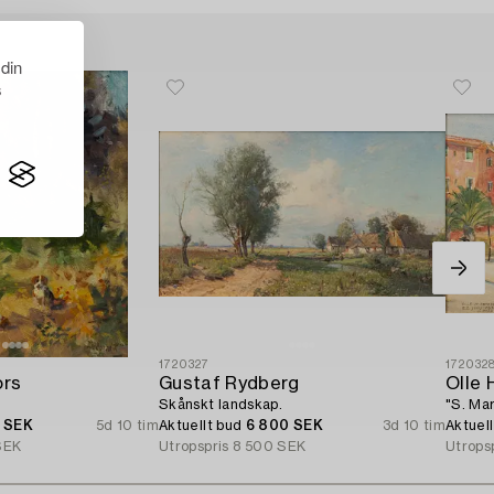
 din
s
1720327
172032
ors
Gustaf Rydberg
Olle 
Skånskt landskap.
"S. Mar
0 SEK
5d 10 tim
Aktuellt bud
6 800 SEK
3d 10 tim
Aktuel
SEK
Utropspris
8 500 SEK
Utrops