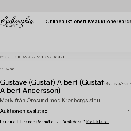
Onlineauktioner
Liveauktioner
Värde
KONST
KLASSISK SVENSK KONST
1705700
Gustave (Gustaf) Albert (Gustaf
(Sverige/Frank
Albert Andersson)
Motiv från Öresund med Kronborgs slott
Auktionen avslutad
1
Har du ett liknande föremål du vill få värderat?
Kontakta oss