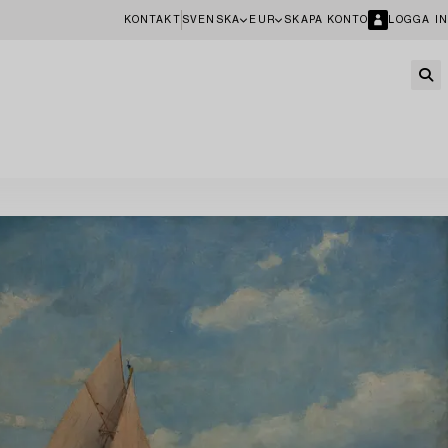
KONTAKT
SVENSKA
EUR
SKAPA KONTO
LOGGA IN