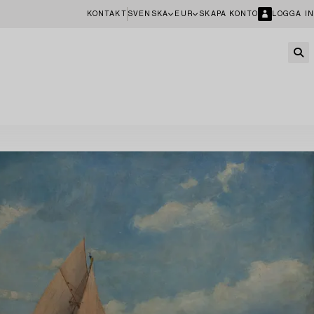
KONTAKT
SVENSKA
EUR
SKAPA KONTO
LOGGA IN