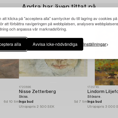
Andra har även tittat på
att klicka på "acceptera alla" samtycker du till lagring av cookies på
för att förbättra navigeringen på webbplatsen, analysera webbplatsen
ning och anpassa vår marknadsföring.
eptera alla
Avvisa icke-nödvändiga
Inställningar
1720896
1725745
Nisse Zetterberg
Lindorm Liljef
Skiss.
Stövare.
6d 10 tim
Inga bud
5d 7 tim
Inga bud
Utropspris
2 500 SEK
Utropspris
3 000 