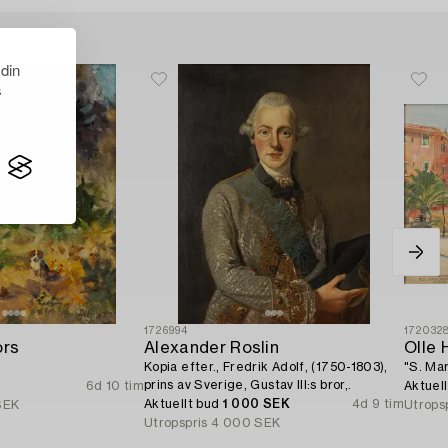
 din
s
1726994
172032
ors
Alexander Roslin
Olle 
Kopia efter., Fredrik Adolf, (1750-1803),
"S. Mar
prins av Sverige, Gustav III:s bror,.
6d 10 tim
Aktuel
Aktuellt bud
1 000 SEK
4d 9 tim
SEK
Utrops
Utropspris
4 000 SEK