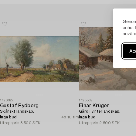
Genom 
enhet 
använd
Acc
1720327
1728839
Gustaf Rydberg
Einar Krüger
Skånskt landskap.
Gård i vinterlandskap.
Inga bud
4d 10 tim
Inga bud
Utropspris
8 500 SEK
Utropspris
2 500 SEK