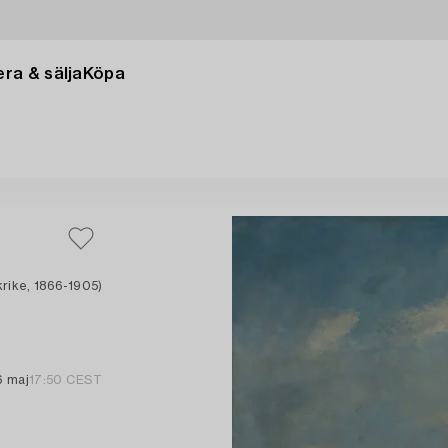
ra & sälja
Köpa
rike, 1866-1905)
6 maj
17:50 CEST