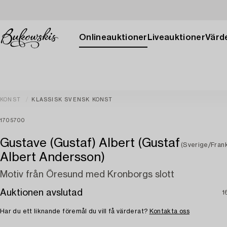
Onlineauktioner
Liveauktioner
Värde
KONST
KLASSISK SVENSK KONST
1705700
Gustave (Gustaf) Albert (Gustaf
(Sverige/Frank
Albert Andersson)
Motiv från Öresund med Kronborgs slott
Auktionen avslutad
1
Har du ett liknande föremål du vill få värderat?
Kontakta oss