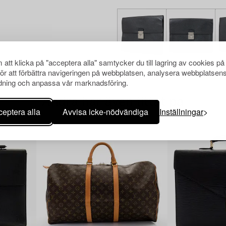
att klicka på "acceptera alla" samtycker du till lagring av cookies på
för att förbättra navigeringen på webbplatsen, analysera webbplatsen
ning och anpassa vår marknadsföring.
Andra har även tittat på
eptera alla
Avvisa icke-nödvändiga
Inställningar