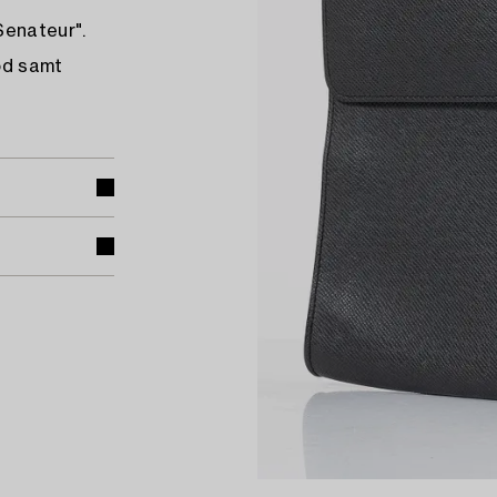
Senateur".
od samt