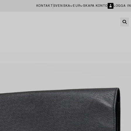
KONTAKT
SVENSKA
EUR
SKAPA KONTO
LOGGA IN