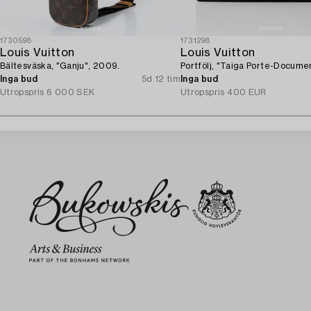
1730598
1731298
Louis Vuitton
Louis Vuitton
Bältesväska, "Ganju", 2009.
Portfölj, "Taiga Porte-Docume
Inga bud
5d 12 tim
Inga bud
Utropspris
6 000 SEK
Utropspris
400 EUR