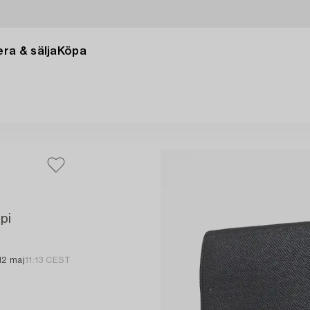
ra & sälja
Köpa
pi
12 maj
11:13 CEST