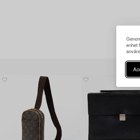
Genom 
enhet 
använd
Acc