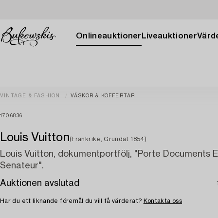
Onlineauktioner
Liveauktioner
Värde
VINTAGE & FASHION
VÄSKOR & KOFFERTAR
1706836
Louis Vuitton
(Frankrike, Grundat 1854)
Louis Vuitton, dokumentportfölj, "Porte Documents E
Senateur".
Auktionen avslutad
Har du ett liknande föremål du vill få värderat?
Kontakta oss