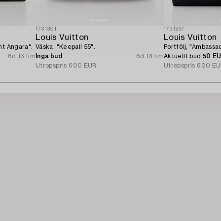
1731301
1731297
Louis Vuitton
Louis Vuitton
nt Angara".
Väska, "Keepall 55".
Portfölj, "Ambassa
6d 13 tim
Inga bud
6d 13 tim
Aktuellt bud
50 E
Utropspris
600 EUR
Utropspris
600 EU