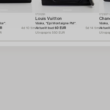
1731291
1729371
Louis Vuitton
Chan
dor".
Väska, "Epi Montaigne PM".
Väska,
UR
4d 10 tim
Aktuellt bud
50 EUR
5d 14 tim
Aktuel
R
Utropspris
550 EUR
Utrops