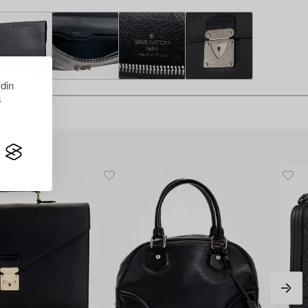
 din
s