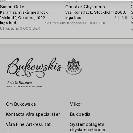
1729167
1729511
1
Simon Gate
Christer Chytraeus
O
Karaff samt skål med lock,
Vas, Konstfack, Stockholm 2008.
G
"Molnet", Orrefors, 1922.
Inga bud
5d 13 tim
N
Inga bud
13 tim 24m
Utropspris
8 000 SEK
I
Utropspris
3 000 SEK
U
Om Bukowskis
Villkor
Kontakta våra specialister
Bukipedia
Våra Fine Art-resultat
Systembolagets
dryckesauktioner