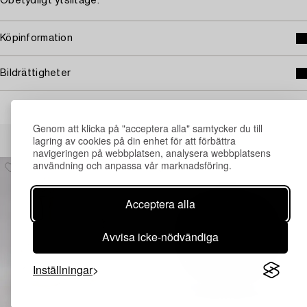
Obetydligt ytslitage.
Köpinformation
Bildrättigheter
Genom att klicka på "acceptera alla" samtycker du till
Andra har även tittat på
lagring av cookies på din enhet för att förbättra
navigeringen på webbplatsen, analysera webbplatsens
användning och anpassa vår marknadsföring.
Acceptera alla
Avvisa icke-nödvändiga
Inställningar