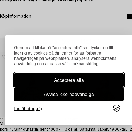
Glasyrmistor. Något slitage. Bränningsspricka.
Köpinformation
Andra har även tittat på
Genom att klicka på "acceptera alla" samtycker du till
lagring av cookies på din enhet för att förbättra
navigeringen på webbplatsen, analysera webbplatsens
användning och anpassa vår marknadsföring.
Acceptera alla
Avvisa icke-nödvändiga
Inställningar
1710518
1729482
1
Vas med lock,
Parti porslin,
P
porslin. Qingdynastin, sent 1800-
3 delar, Satsuma, Japan, 1900-tal.
2