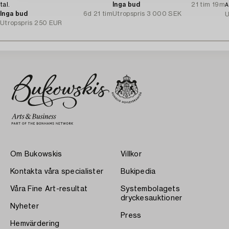
tal.
Inga bud
21 tim 19m
A
Inga bud
6d 21 tim
Utropspris
3 000 SEK
U
Utropspris
250 EUR
Om Bukowskis
Villkor
Kontakta våra specialister
Bukipedia
Våra Fine Art-resultat
Systembolagets
dryckesauktioner
Nyheter
Press
Hemvärdering