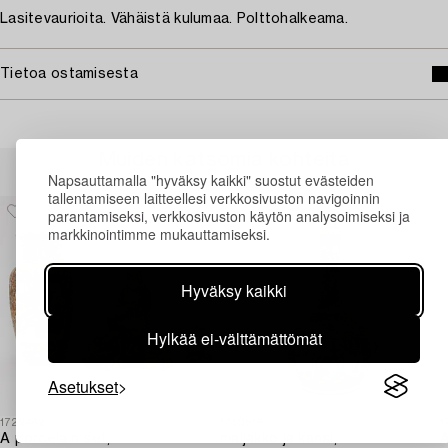
Lasitevaurioita. Vähäistä kulumaa. Polttohalkeama.
Tietoa ostamisesta
Muiden katsomia kohteita
Napsauttamalla "hyväksy kaikki" suostut evästeiden
tallentamiseen laitteellesi verkkosivuston navigoinnin
parantamiseksi, verkkosivuston käytön analysoimiseksi ja
markkinointimme mukauttamiseksi.
Hyväksy kaikki
Hylkää ei-välttämättömät
Asetukset
1729482
1710518
1
A porcelain set,
maljakko ja kansi,