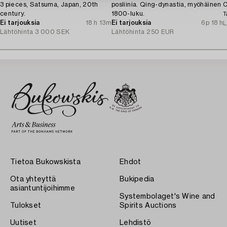
3 pieces, Satsuma, Japan, 20th
posliinia. Qing-dynastia, myöhäinen
C
century.
1800-luku.
T
Ei tarjouksia
18 h 13m
Ei tarjouksia
6p 18 h
L
Lähtöhinta
3 000 SEK
Lähtöhinta
250 EUR
Tietoa Bukowskista
Ehdot
Ota yhteyttä
Bukipedia
asiantuntijoihimme
Systembolaget's Wine and
Tulokset
Spirits Auctions
Uutiset
Lehdistö