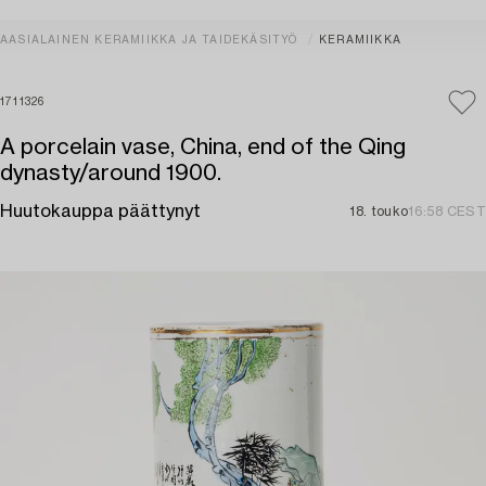
AASIALAINEN KERAMIIKKA JA TAIDEKÄSITYÖ
KERAMIIKKA
1711326
A porcelain vase, China, end of the Qing
dynasty/around 1900.
Huutokauppa päättynyt
18. touko
16:58 CEST