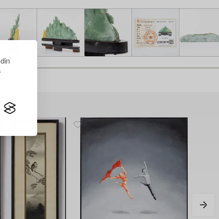
 din
s