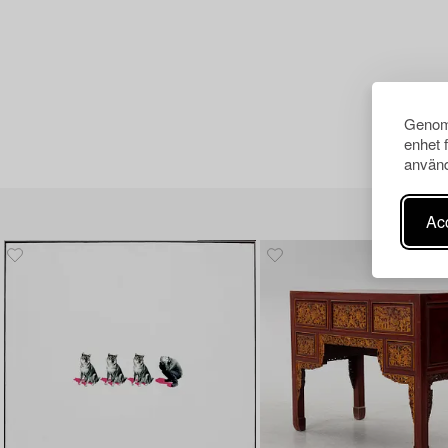
Genom 
enhet 
använd
Acc