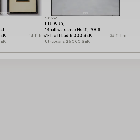
1688629
Liu Kun,
al.
"Shall we dance No 3", 2006.
SEK
1d 11 tim
Aktuellt bud
8 000 SEK
3d 11 tim
SEK
Utropspris
25 000 SEK