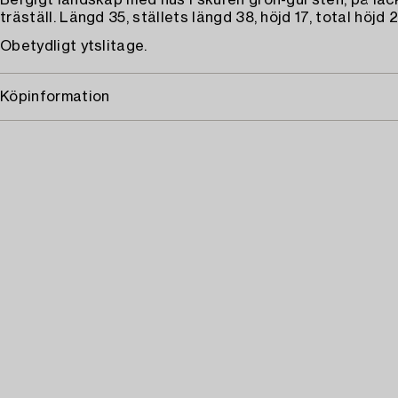
Bergigt landskap med hus i skuren grön-gul sten, på lac
träställ. Längd 35, ställets längd 38, höjd 17, total höjd 
Obetydligt ytslitage.
Köpinformation