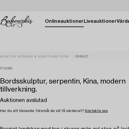
Onlineauktioner
Liveauktioner
Värde
ASIATISK KERAMIK & KONSTHANTVERK
ÖVRIGT
1712469
Bordsskulptur, serpentin, Kina, modern
tillverkning.
Auktionen avslutad
Har du ett liknande föremål du vill få värderat?
Kontakta oss