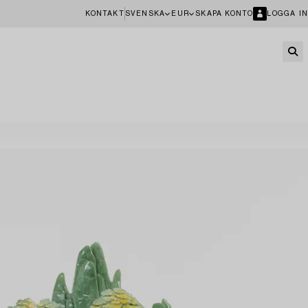
KONTAKT
SVENSKA
EUR
SKAPA KONTO
LOGGA IN