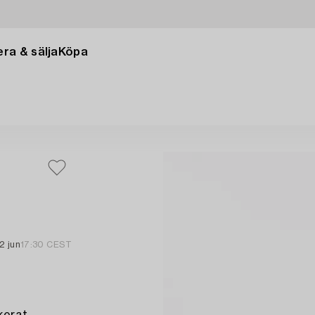
ra & sälja
Köpa
2 jun
17:30 CEST