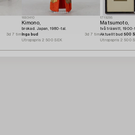
1693410
1719295
Kimono,
Matsumoto,
brokad. Japan, 1980-tal.
två träsnitt, 1900-t
3d 7 tim
Inga bud
3d 7 tim
Aktuellt bud
500 
Utropspris
2 500 SEK
Utropspris
2 500 