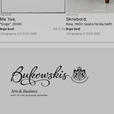
1688630
1707178
Ma Yue,
Skrivbord,
"Dogs", 2006.
Kina, 1900-talets första hälft.
Inga bud
4d 5 tim
Inga bud
Utropspris
20 000 SEK
Utropspris
3 000 SEK