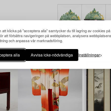
att klicka på "acceptera alla" samtycker du till lagring av cookies på
för att förbättra navigeringen på webbplatsen, analysera webbplatsen
ning och anpassa vår marknadsföring.
Andra har även tittat på
eptera alla
Avvisa icke-nödvändiga
Inställningar