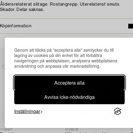
Åldersrelaterat slitage. Rostangrepp. Uterelaterat smuts.
Skador. Delar saknas.
Köpinformation
Genom att klicka på "acceptera alla" samtycker du till
Andra har även tittat på
lagring av cookies på din enhet för att förbättra
navigeringen på webbplatsen, analysera webbplatsens
användning och anpassa vår marknadsföring.
Acceptera alla
Avvisa icke-nödvändiga
Inställningar
1129427
1729019
1