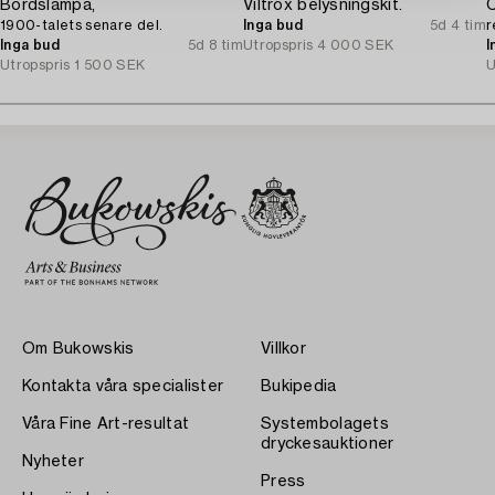
Bordslampa,
Viltrox belysningskit.
1900-talets senare del.
Inga bud
5d 4 tim
r
Inga bud
5d 8 tim
Utropspris
4 000 SEK
I
Utropspris
1 500 SEK
U
Om Bukowskis
Villkor
Kontakta våra specialister
Bukipedia
Våra Fine Art-resultat
Systembolagets
dryckesauktioner
Nyheter
Press