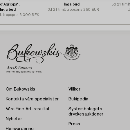
d'Agrippa".
Inga bud
5d 21 tim
I
Inga bud
3d 21 tim
Utropspris
250 EUR
U
Utropspris
3 000 SEK
Om Bukowskis
Villkor
Kontakta våra specialister
Bukipedia
Våra Fine Art-resultat
Systembolagets
dryckesauktioner
Nyheter
Press
Hemvärdering