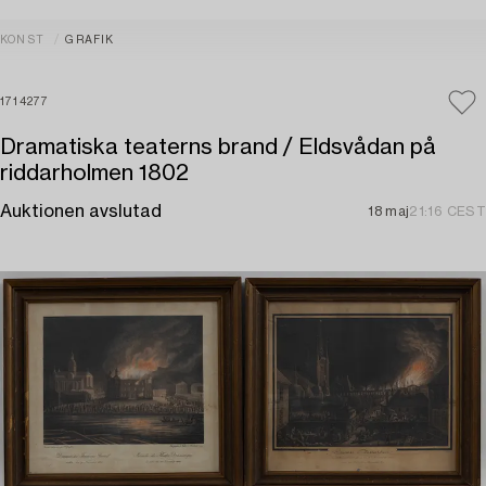
KONST
GRAFIK
1714277
Dramatiska teaterns brand / Eldsvådan på
riddarholmen 1802
Auktionen avslutad
18 maj
21:16 CEST