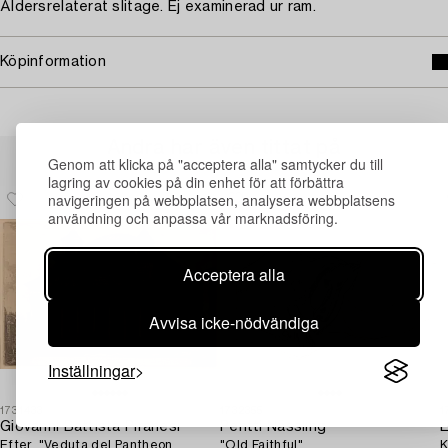
Åldersrelaterat slitage. Ej examinerad ur ram.
Köpinformation
Andra har även tittat på
Genom att klicka på "acceptera alla" samtycker du till
lagring av cookies på din enhet för att förbättra
navigeringen på webbplatsen, analysera webbplatsens
användning och anpassa vår marknadsföring.
Acceptera alla
Avvisa icke-nödvändiga
Inställningar
1731433
1732355
1
Giovanni Battista Piranesi
Pentti Nässling
E
Efter, "Veduta del Pantheon
"Old Faithful".
K