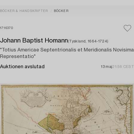
BÖCKER & HANDSKRIFTER
BÖCKER
1716370
Johann Baptist Homann
(Tyskland, 1664-1724)
"Totius Americae Septentrionalis et Meridionalis Novisima
Representatio"
Auktionen avslutad
13 maj
21:56 CEST