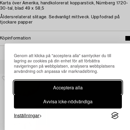
Karta över Amerika, handkolorerat kopparstick, Nürnberg 1720-
30-tal, blad 49 x 58,5
Åldersrelaterat slitage. Sedvanligt mittveck. Uppfodrad på
tjockare papper
Köpinformation
Genom att klicka på "acceptera alla" samtycker du till
lagring av cookies på din enhet för att förbättra
Andra har även tittat på
navigeringen på webbplatsen, analysera webbplatsens
användning och anpassa vår marknadsföring.
Acceptera alla
Avvisa icke-nödvändiga
Inställningar