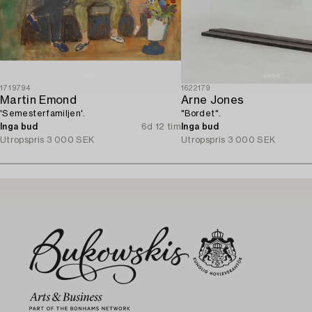
1719794
1622179
Martin Emond
Arne Jones
'Semesterfamiljen'.
"Bordet".
Inga bud
6d 12 tim
Inga bud
Utropspris
3 000 SEK
Utropspris
3 000 SEK