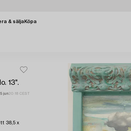
ra & sälja
Köpa
. 13".
5 jun
20:18 CEST
tt 38,5 x