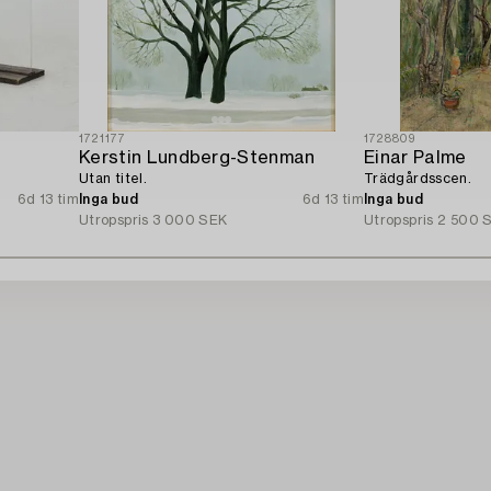
1721177
1728809
Kerstin Lundberg-Stenman
Einar Palme
Utan titel.
Trädgårdsscen.
6d 13 tim
Inga bud
6d 13 tim
Inga bud
Utropspris
3 000 SEK
Utropspris
2 500 