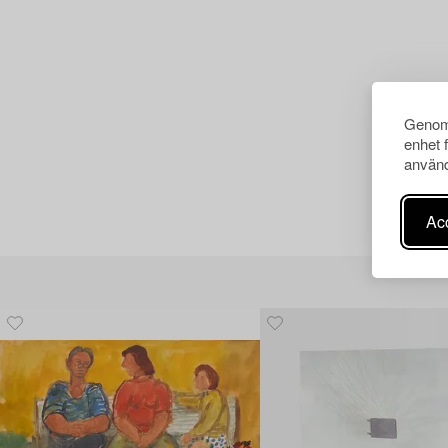
Genom 
enhet 
använd
Acc