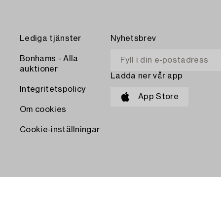
Lediga tjänster
Nyhetsbrev
Bonhams - Alla
auktioner
Ladda ner vår app
Integritetspolicy
App Store
Om cookies
Cookie-inställningar
BETALA MED