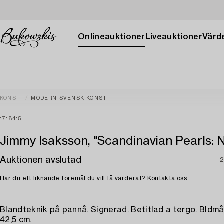
Onlineauktioner
Liveauktioner
Värde
KONST
MODERN SVENSK KONST
1718415
Jimmy Isaksson, "Scandinavian Pearls: No
Auktionen avslutad
2
Har du ett liknande föremål du vill få värderat?
Kontakta oss
Blandteknik på pannå. Signerad. Betitlad a tergo. Bldmå
42,5 cm.