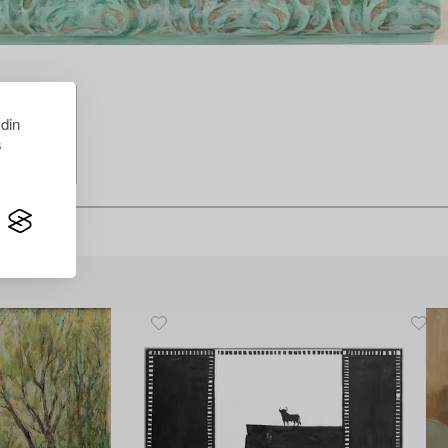
 din
s