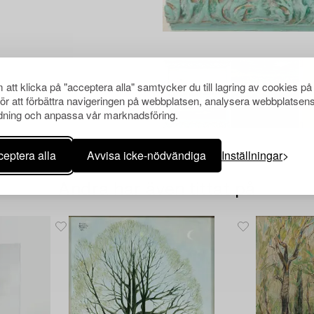
att klicka på "acceptera alla" samtycker du till lagring av cookies på
för att förbättra navigeringen på webbplatsen, analysera webbplatsen
ning och anpassa vår marknadsföring.
eptera alla
Avvisa icke-nödvändiga
Inställningar
Andra har även tittat på