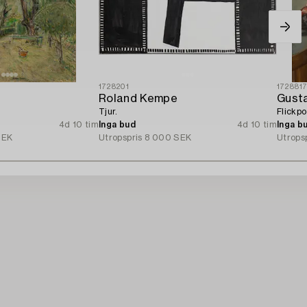
1728201
172881
Roland Kempe
Gust
Tjur.
Flickpo
4d 10 tim
Inga bud
4d 10 tim
Inga b
SEK
Utropspris
8 000 SEK
Utrops