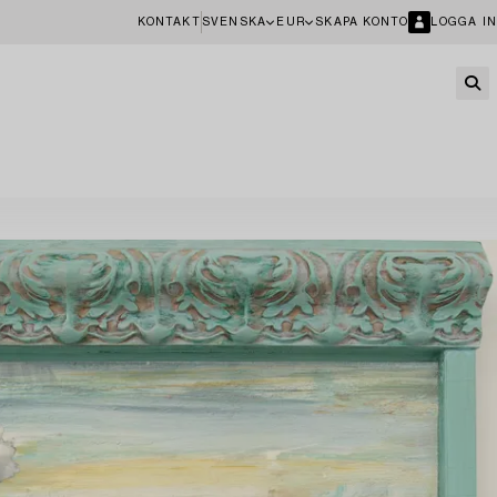
KONTAKT
SVENSKA
EUR
SKAPA KONTO
LOGGA IN