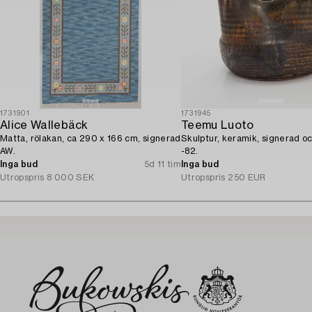
1731901
1731945
Alice Wallebäck
Teemu Luoto
Matta, rölakan, ca 290 x 166 cm, signerad
Skulptur, keramik, signerad o
AW.
-82.
Inga bud
5d 11 tim
Inga bud
Utropspris
8 000 SEK
Utropspris
250 EUR