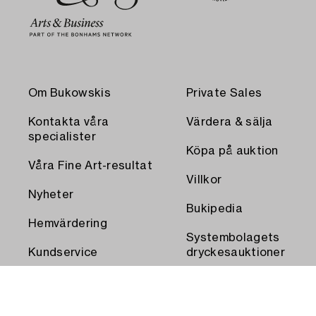
Om Bukowskis
Private Sales
Kontakta våra
Värdera & sälja
specialister
Köpa på auktion
Våra Fine Art-resultat
Villkor
Nyheter
Bukipedia
Hemvärdering
Systembolagets
Kundservice
dryckesauktioner
Transport och
Press
uthämtning