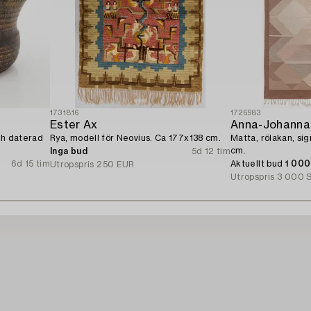
1731816
1726983
Ester Ax
Anna-Johanna
ch daterad
Rya, modell för Neovius. Ca 177x138 cm.
Matta, rölakan, si
cm.
Inga bud
5d 12 tim
6d 15 tim
Aktuellt bud
1 00
Utropspris
250 EUR
Utropspris
3 000 