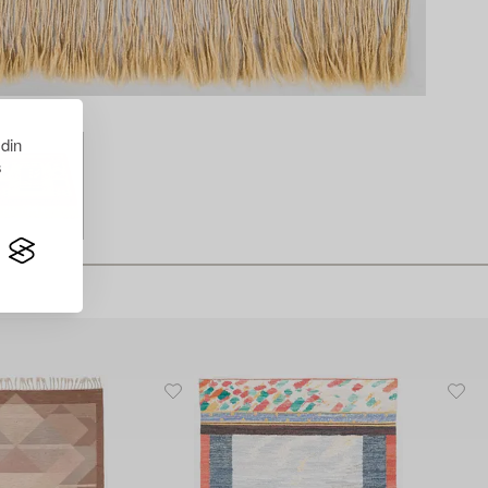
 din
s