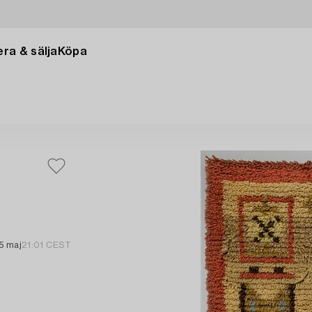
ra & sälja
Köpa
5 maj
21:01 CEST