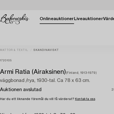
Onlineauktioner
Liveauktioner
Värde
MATTOR & TEXTIL
SKANDINAVISKT
1720105
Armi Ratia (Airaksinen)
(Finland, 1913-1979)
väggbonad /rya, 1930-tal. Ca 78 x 63 cm.
Auktionen avslutad
2
Har du ett liknande föremål du vill få värderat?
Kontakta oss