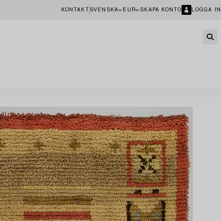
KONTAKT
SVENSKA
EUR
SKAPA KONTO
LOGGA IN