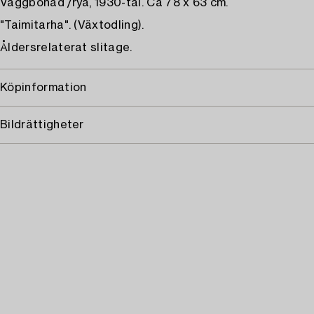
Väggbonad /rya, 1930-tal. Ca 78 x 63 cm.
"Taimitarha". (Växtodling).
Åldersrelaterat slitage.
Köpinformation
Bildrättigheter