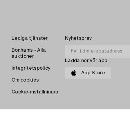
Lediga tjänster
Nyhetsbrev
Bonhams - Alla
auktioner
Ladda ner vår app
Integritetspolicy
App Store
Om cookies
Cookie-inställningar