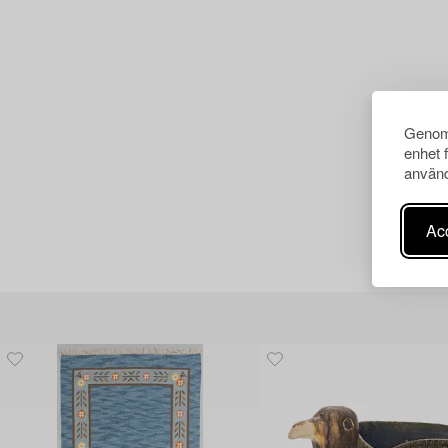
Genom 
enhet 
använd
Acc