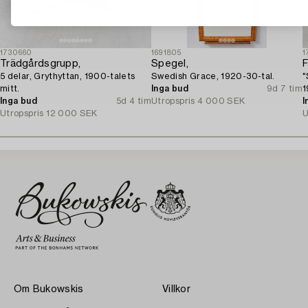
1730660
1691805
1
Trädgårdsgrupp,
Spegel,
F
5 delar, Grythyttan, 1900-talets
Swedish Grace, 1920-30-tal.
"
mitt.
Inga bud
9d 7 tim
1
Inga bud
5d 4 tim
Utropspris
4 000 SEK
I
Utropspris
12 000 SEK
U
Om Bukowskis
Villkor