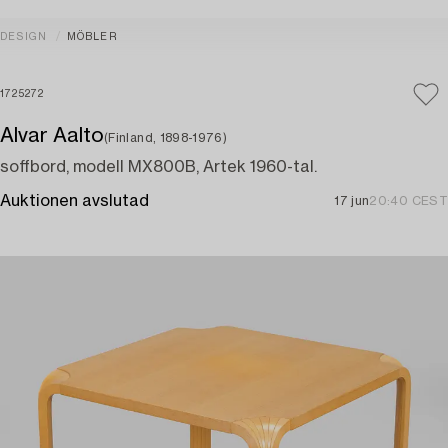
DESIGN
MÖBLER
1725272
Alvar Aalto
(Finland, 1898-1976)
soffbord, modell MX800B, Artek 1960-tal.
Auktionen avslutad
17 jun
20:40 CEST